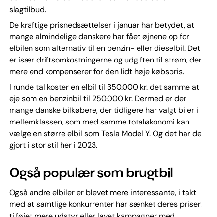
slagtilbud.
De kraftige prisnedsættelser i januar har betydet, at
mange almindelige danskere har fået øjnene op for
elbilen som alternativ til en benzin- eller dieselbil. Det
er især driftsomkostningerne og udgiften til strøm, der
mere end kompenserer for den lidt høje købspris.
I runde tal koster en elbil til 350.000 kr. det samme at
eje som en benzinbil til 250.000 kr. Dermed er der
mange danske bilkøbere, der tidligere har valgt biler i
mellemklassen, som med samme totaløkonomi kan
vælge en større elbil som Tesla Model Y. Og det har de
gjort i stor stil her i 2023.
Også populær som brugtbil
Også andre elbiler er blevet mere interessante, i takt
med at samtlige konkurrenter har sænket deres priser,
tilføjet mere udstyr eller lavet kampagner med