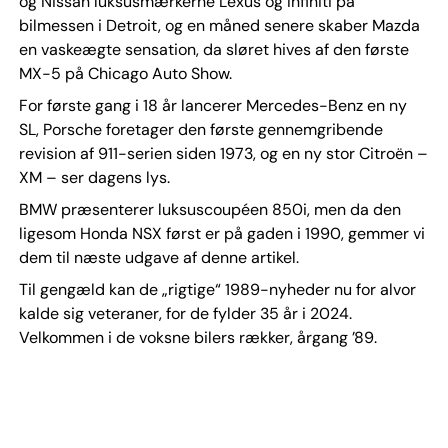
og Nissan luksusmærkerne Lexus og Infiniti på
bilmessen i Detroit, og en måned senere skaber Mazda
en vaskeægte sensation, da sløret hives af den første
MX-5 på Chicago Auto Show.
For første gang i 18 år lancerer Mercedes-Benz en ny
SL, Porsche foretager den første gennemgribende
revision af 911-serien siden 1973, og en ny stor Citroën –
XM – ser dagens lys.
BMW præsenterer luksuscoupéen 850i, men da den
ligesom Honda NSX først er på gaden i 1990, gemmer vi
dem til næste udgave af denne artikel.
Til gengæld kan de „rigtige“ 1989-nyheder nu for alvor
kalde sig veteraner, for de fylder 35 år i 2024.
Velkommen i de voksne bilers rækker, årgang ’89.