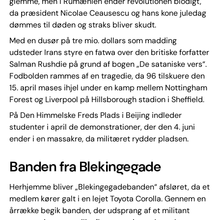
glemme, men i Rumænien ender revolutionen blodigt,
da præsident Nicolae Ceausescu og hans kone juledag
dømmes til døden og straks bliver skudt.
Med en dusør på tre mio. dollars som madding
udsteder Irans styre en fatwa over den britiske forfatter
Salman Rushdie på grund af bogen „De sataniske vers“.
Fodbolden rammes af en tragedie, da 96 tilskuere den
15. april mases ihjel under en kamp mellem Nottingham
Forest og Liverpool på Hillsborough stadion i Sheffield.
På Den Himmelske Freds Plads i Beijing indleder
studenter i april de demonstrationer, der den 4. juni
ender i en massakre, da militæret rydder pladsen.
Banden fra Blekingegade
Herhjemme bliver „Blekingegadebanden“ afsløret, da et
medlem kører galt i en lejet Toyota Corolla. Gennem en
årrække begik banden, der udsprang af et militant