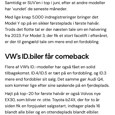
Samtidig er SUV'en i top i juni, efter at andre modeller
har 'vundet' de seneste måneder.
Med lige knap 5.000 indregistreringer bringer det
Model Y op på en sikker førsteplads i første halvår.
Trods det flotte tal er der næsten tale om en halvering
fra 2023. For Model 3, der fik et stort facelift i efteråret,
er der til gengæld tale om mere end en fordobling.
VW's ID.biler får comeback
Flere af VW’s ID.-modeller har også fået en solid
tilbagekomst. ID.4/ID.5 er tæt på en fordobling, og ID.3
mere end fordobler sit salg. Det samme gør Audi Q4,
som kommer lige efter sine søskende på en fjerdeplads.
Højt på top-20 for første halvår er også Volvos nye
EX30, som bliver nr. otte. Toyota bZ4X, der for to år
siden fik en forpjusket salgsstart, indtager plads 16
blandt alle biler og en ottendeplads blandt elbiler.