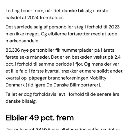
To ting toner frem, når det danske bilsalg i første
halvdel af 2024 fremkaldes.
Det samlede salg af personbiler steg i forhold til 2023 –
men ikke meget. Og elbilerne fortsætter med at æde
markedsandele.
86.336 nye personbiler fik nummerplader på i årets
første seks måneder. Det er en beskeden vækst på 2,4
pct. i forhold til samme periode i fjor. Og mens der var
et lille fald i første kvartal, trækker et mere solidt andet
kvartal op, påpeger brancheforeningen Mobility
Denmark (tidligere De Danske Bilimportører).
Tallet er dog forholdsvis lavt i forhold til de senere års
danske bilsalg.
Elbiler 49 pct. frem
Der er leveret 38.939 nye elbiler siden nytår, og det er