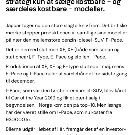
strategi kun at sælge kostbare - og
særdeles kostbare - modeller.
Jaguar tager nu den store slagterkniv frem. Det britiske
mærke stopper produktionen af samtlige sine modeller
på nær den mellemstore benzin-diesel-SUV, F-Pace.
Det er dermed slut med XE, XF (både som sedan og
stationcar), F-Type, E-Pace og elbilen I-Pace.
Produktionen af XE, XF og F-type sluttede i maj, mens
E-Pace og I-Pace ruller af samlebåndet for sidste gang
til december.
I-Pace, som var den første premium el-SUV, blev kåret
til Car of the Year 2019 og fik et pænt salg i
begyndelsen. I Norge kom den på top-10. Men længe
har der været stille om I-Pace, som nu koster fra
930.000 kr.
Bilerne udgår i løbet af i år, fremgår det af en investor-