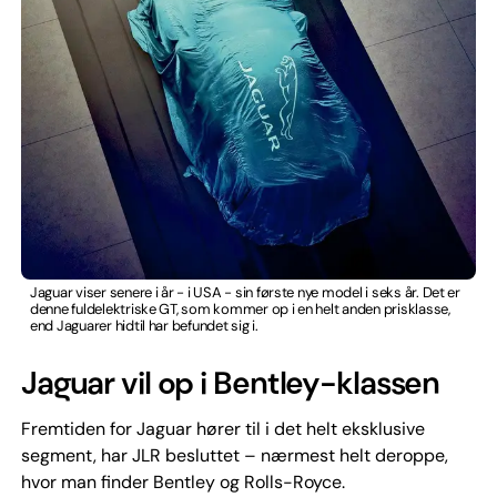
Jaguar viser senere i år - i USA - sin første nye model i seks år. Det er
denne fuldelektriske GT, som kommer op i en helt anden prisklasse,
end Jaguarer hidtil har befundet sig i.
Jaguar vil op i Bentley-klassen
Fremtiden for Jaguar hører til i det helt eksklusive
segment, har JLR besluttet – nærmest helt deroppe,
hvor man finder Bentley og Rolls-Royce.