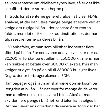
selvom renterne umiddelbart synes lave, så er det ikke
alle tilbud, der er værd at hoppe på.
Til trods for at renterne generelt falder, så viser FDMs
analyse, at der kan være mange penge at spare ved at
vælge det rigtige billån. I det seneste år er renten
faldet, men det er ikke alle kreditinstitutioner, der har
tilpasset renterne på deres billån.
– Vi anbefaler, at man som bilkøber indhenter flere
tilbud på billån. For som vores analyse viser, er der ca.
30.000 kr. forskel på et billån til 250.000 kr., mens man
kan risikere at betale over 60.000 kr. ekstra, hvis man
vælger et dyrt lån på en bil til 330.000 kr., siger Ilyas
Dogru, der er forbrugerøkonom i FDM.
Han påpeger også, at man skal være opmærksom på
længden af billån. Går det over for mange år, risikerer
man at blive teknisk insolvent i bilen. Altså at man
skylder flere penge i billånet, end bilen kan sælges til.
Det har været en udfordring de senere år, fordi der har