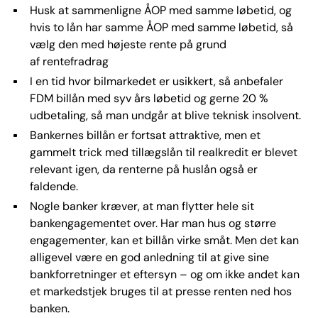
Husk at sammenligne ÅOP med samme løbetid, og
hvis to lån har samme ÅOP med samme løbetid, så
vælg den med højeste rente på grund
af rentefradrag
I en tid hvor bilmarkedet er usikkert, så anbefaler
FDM billån med syv års løbetid og gerne 20 %
udbetaling, så man undgår at blive teknisk insolvent.
Bankernes billån er fortsat attraktive, men et
gammelt trick med tillægslån til realkredit er blevet
relevant igen, da renterne på huslån også er
faldende.
Nogle banker kræver, at man flytter hele sit
bankengagementet over. Har man hus og større
engagementer, kan et billån virke småt. Men det kan
alligevel være en god anledning til at give sine
bankforretninger et eftersyn – og om ikke andet kan
et markedstjek bruges til at presse renten ned hos
banken.