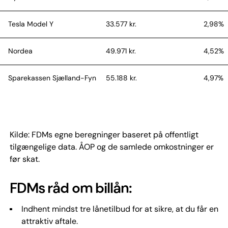
Tesla Model Y
33.577 kr.
2,98%
Nordea
49.971 kr.
4,52%
Sparekassen Sjælland-Fyn
55.188 kr.
4,97%
AL Finans
69.679 kr.
6,19%
Kilde: FDMs egne beregninger baseret på offentligt
tilgængelige data. ÅOP og de samlede omkostninger er
før skat.
FDMs råd om billån:
Indhent mindst tre lånetilbud for at sikre, at du får en
attraktiv aftale.