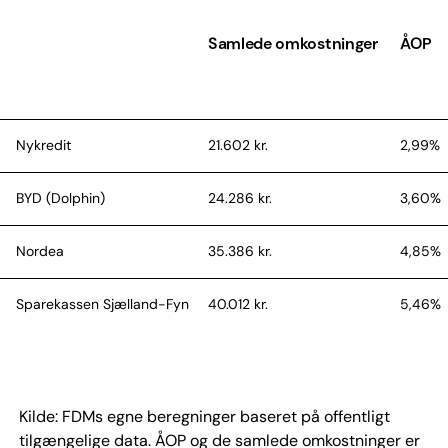
Samlede omkostninger
ÅOP
Nykredit
21.602 kr.
2,99%
BYD (Dolphin)
24.286 kr.
3,60%
Nordea
35.386 kr.
4,85%
Sparekassen Sjælland-Fyn
40.012 kr.
5,46%
AL Finans
50.256 kr.
6,76%
Kilde: FDMs egne beregninger baseret på offentligt
tilgængelige data. ÅOP og de samlede omkostninger er