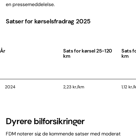
en pressemeddelelse.
Satser for kørselsfradrag 2025
År
Sats for kørsel 25-120
Sats f
km
km
2024
2,23 kr./km
1,12 kr.
2025
2,23 kr./km
1,12 kr.
Dyrere bilforsikringer
FDM noterer sig de kommende satser med moderat