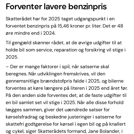
Forventer lavere benzinpris
Skatterådet har for 2025 taget udgangspunkt i en
forventet benzinpris på 15,46 kroner pr. liter. Det er 48
øre mindre end i 2024.
Til gengæld skønner rådet, at de øvrige udgifter til at
holde bil som service, reparation og forsikring vil stige i
2025.
– Der er mange faktorer i spil, når satserne skal
beregnes. Når udviklingen fremskrives, vil den
gennemsnitlige brændstofpris falde i 2025, og bilerne
forventes at køre længere på literen i 2025 end året før.
På den anden side forventes det, at de faste udgifter til
en bil samlet set vil stige i 2025. Når alle disse forhold
lægges sammen, giver det uændrede satser for
kørselsfradrag og beskedne justeringer i satserne for
skattefri godtgørelse for kørsel i egen bil og på knallert
og cykel, siger Skatterådets formand, Jane Bolander, i