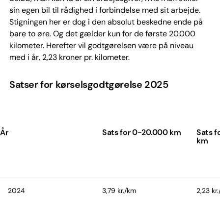
sin egen bil til rådighed i forbindelse med sit arbejde.
Stigningen her er dog i den absolut beskedne ende på
bare to øre. Og det gælder kun for de første 20.000
kilometer. Herefter vil godtgørelsen være på niveau
med i år, 2,23 kroner pr. kilometer.
Satser for kørselsgodtgørelse 2025
År
Sats for 0-20.000 km
Sats f
km
2024
3,79 kr./km
2,23 kr
2025
3,81 kr./km
2,23 kr