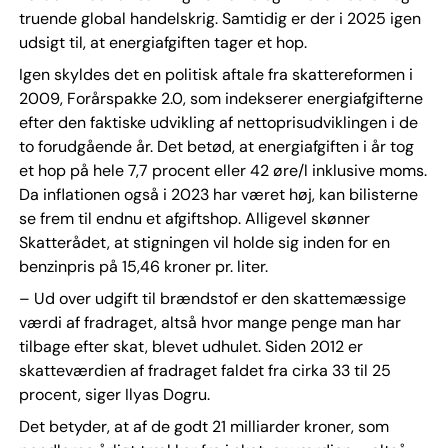
truende global handelskrig. Samtidig er der i 2025 igen
udsigt til, at energiafgiften tager et hop.
Igen skyldes det en politisk aftale fra skattereformen i
2009, Forårspakke 2.0, som indekserer energiafgifterne
efter den faktiske udvikling af nettoprisudviklingen i de
to forudgående år. Det betød, at energiafgiften i år tog
et hop på hele 7,7 procent eller 42 øre/l inklusive moms.
Da inflationen også i 2023 har været høj, kan bilisterne
se frem til endnu et afgiftshop. Alligevel skønner
Skatterådet, at stigningen vil holde sig inden for en
benzinpris på 15,46 kroner pr. liter.
– Ud over udgift til brændstof er den skattemæssige
værdi af fradraget, altså hvor mange penge man har
tilbage efter skat, blevet udhulet. Siden 2012 er
skatteværdien af fradraget faldet fra cirka 33 til 25
procent, siger Ilyas Dogru.
Det betyder, at af de godt 21 milliarder kroner, som