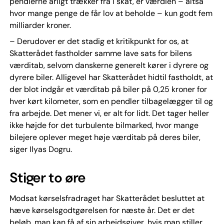
pendlerne årligt trækker fra i skat, er værdien – altså
hvor mange penge de får lov at beholde – kun godt fem
milliarder kroner.
– Derudover er det stadig et kritikpunkt for os, at
Skatterådet fastholder samme lave sats for bilens
værditab, selvom danskerne generelt kører i dyrere og
dyrere biler. Alligevel har Skatterådet hidtil fastholdt, at
der blot indgår et værditab på biler på 0,25 kroner for
hver kørt kilometer, som en pendler tilbagelægger til og
fra arbejde. Det mener vi, er alt for lidt. Det tager heller
ikke højde for det turbulente bilmarked, hvor mange
bilejere oplever meget høje værditab på deres biler,
siger Ilyas Dogru.
Stiger to øre
Modsat kørselsfradraget har Skatterådet besluttet at
hæve kørselsgodtgørelsen for næste år. Det er det
beløb, man kan få af sin arbejdsgiver, hvis man stiller