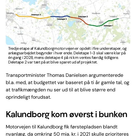
Tredje etape af Kalundborgmotorvejen er opdelt i fire underetaper, og
anlægsarbejdet begynder i hver ende. Deletape 1-3 skal være klar på
én gang i 2028, mens deletape 4 på ni km ventes færdig tidligere.
Deletape 2 var tæt på at blive sparet ud af projektet.
Transportminister Thomas Danielsen argumenterede
bl.a. med, at budgettet var baseret på ti år gamle tal, og
at trafikmængden nu ser ud til at blive større end
oprindeligt forudsat.
Kalundborg kom øverst i bunken
Motorvejen til Kalundborg fik førstepladsen blandt
nyanlæg, da omkring 50 mia. kr. i 2021 skulle prioriteres