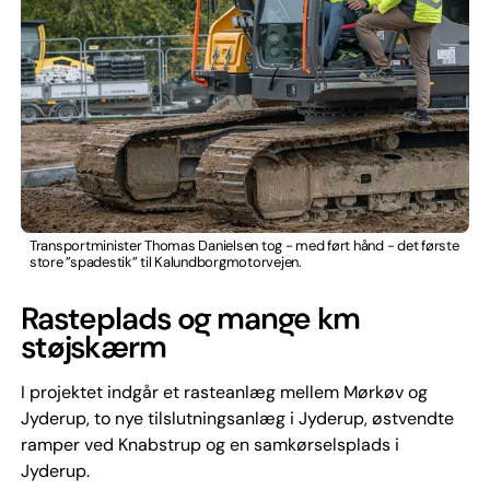
Transportminister Thomas Danielsen tog - med ført hånd - det første
store ”spadestik” til Kalundborgmotorvejen.
Rasteplads og mange km
støjskærm
I projektet indgår et rasteanlæg mellem Mørkøv og
Jyderup, to nye tilslutningsanlæg i Jyderup, østvendte
ramper ved Knabstrup og en samkørselsplads i
Jyderup.