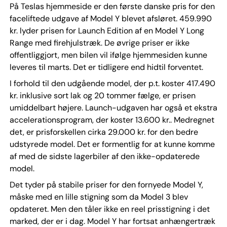
På Teslas hjemmeside er den første danske pris for den
faceliftede udgave af Model Y blevet afsløret. 459.990
kr. lyder prisen for Launch Edition af en Model Y Long
Range med firehjulstræk. De øvrige priser er ikke
offentliggjort, men bilen vil ifølge hjemmesiden kunne
leveres til marts. Det er tidligere end hidtil forventet.
I forhold til den udgående model, der p.t. koster 417.490
kr. inklusive sort lak og 20 tommer fælge, er prisen
umiddelbart højere. Launch-udgaven har også et ekstra
accelerationsprogram, der koster 13.600 kr.. Medregnet
det, er prisforskellen cirka 29.000 kr. for den bedre
udstyrede model. Det er formentlig for at kunne komme
af med de sidste lagerbiler af den ikke-opdaterede
model.
Det tyder på stabile priser for den fornyede Model Y,
måske med en lille stigning som da Model 3 blev
opdateret. Men den tåler ikke en reel prisstigning i det
marked, der er i dag. Model Y har fortsat anhængertræk