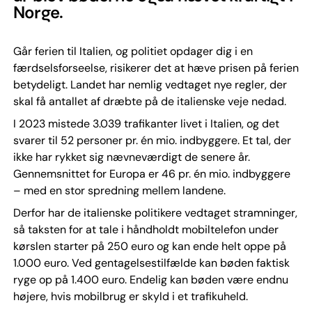
Norge.
Går ferien til Italien, og politiet opdager dig i en
færdselsforseelse, risikerer det at hæve prisen på ferien
betydeligt. Landet har nemlig vedtaget nye regler, der
skal få antallet af dræbte på de italienske veje nedad.
I 2023 mistede 3.039 trafikanter livet i Italien, og det
svarer til 52 personer pr. én mio. indbyggere. Et tal, der
ikke har rykket sig nævneværdigt de senere år.
Gennemsnittet for Europa er 46 pr. én mio. indbyggere
– med en stor spredning mellem landene.
Derfor har de italienske politikere vedtaget stramninger,
så taksten for at tale i håndholdt mobiltelefon under
kørslen starter på 250 euro og kan ende helt oppe på
1.000 euro. Ved gentagelsestilfælde kan bøden faktisk
ryge op på 1.400 euro. Endelig kan bøden være endnu
højere, hvis mobilbrug er skyld i et trafikuheld.