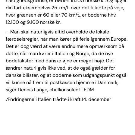
hastighedsgrænse, er bøden 15.100 norske kr. Og ligger
din fart eksempelvis 25 km/t. over det tilladte på veje,
hvor grænsen er 60 eller 70 km/t., er bøderne hhv.
12.100 og 9.100 norske kr.
– Man skal naturligvis altid overholde de lokale
færdselsregler, når man kører på ferie igennem Europa.
Det er dog værd at være endnu mere opmærksom på
dette, når man kører i Italien og Norge, da de nye
bødetakster med danske øjne er meget høje. Det
ændrer naturligvis ikke ved, at de også gælder for
danske bilister, og at bøderne som udgangspunkt også
vil kunne nå frem til postkassen hjemme i Danmark,
siger Dennis Lange, chefkonsulent i FDM.
Ændringerne i Italien trådte i kraft 14. december