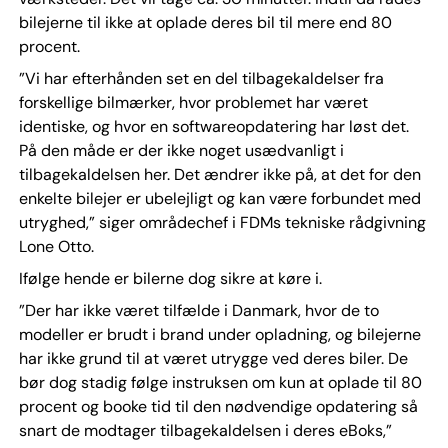
bilejerne til ikke at oplade deres bil til mere end 80
procent.
”Vi har efterhånden set en del tilbagekaldelser fra
forskellige bilmærker, hvor problemet har været
identiske, og hvor en softwareopdatering har løst det.
På den måde er der ikke noget usædvanligt i
tilbagekaldelsen her. Det ændrer ikke på, at det for den
enkelte bilejer er ubelejligt og kan være forbundet med
utryghed,” siger områdechef i FDMs tekniske rådgivning
Lone Otto.
Ifølge hende er bilerne dog sikre at køre i.
”Der har ikke været tilfælde i Danmark, hvor de to
modeller er brudt i brand under opladning, og bilejerne
har ikke grund til at været utrygge ved deres biler. De
bør dog stadig følge instruksen om kun at oplade til 80
procent og booke tid til den nødvendige opdatering så
snart de modtager tilbagekaldelsen i deres eBoks,”