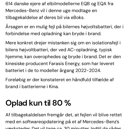
614 danske ejere af elbilmodellerne EQB og EQA fra
Mercedes-Benz vil i denne uge modtage en
tilbagekaldelse af deres bil via eBoks.
Årsagen er en mulig fejl på bilernes højvoltsbatteri, der i
forbindelse med opladning kan bryde i brand.
Mere konkret drejer mistanken sig om en isolationsfejl i
bilens højvoltbatteri, der ved AC-opladning, typisk
hjemme, kan overophedes og bryde i brand. Det er den
kinesiske producent Farasis Energy, som har leveret
batteriet i de to modeller årgang 2022-2024.
Foreløbig er der konstateret en håndfuld tilfælde af
brand i batterierne i Kina.
Oplad kun til 80 %
Af tilbagekaldelsen fremgår det, at fejlen vil blive rettet
med en softwareopdatering på et af Mercedes-Benz’s
værksteder. Det vil tage ca. 30 minutter. Indtil da rådes