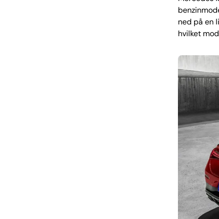
benzinmodel
ned på en l
hvilket mod