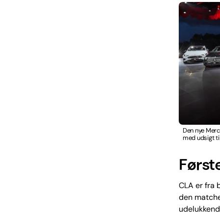
Den nye Merc
med udsigt ti
Først
CLA er fra 
den matcher
udelukkende