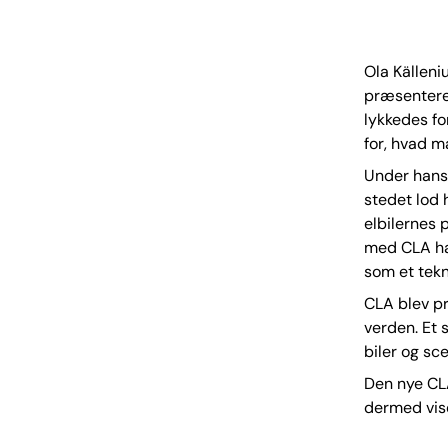
Ola Källeni
præsenteret
lykkedes f
for, hvad ma
Under hans 
stedet lod 
elbilernes 
med CLA har
som et tekni
CLA blev pr
verden. Et
biler og sc
Den nye CLA
dermed vise