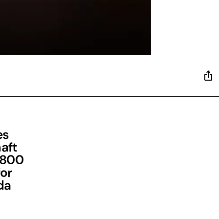
es
aft
 800
or
da