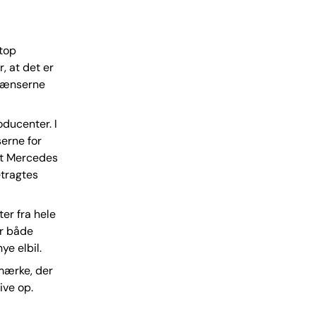
etop
, at det er
grænserne
ducenter. I
serne for
 at Mercedes
etragtes
er fra hele
or både
ye elbil.
lmærke, der
ive op.