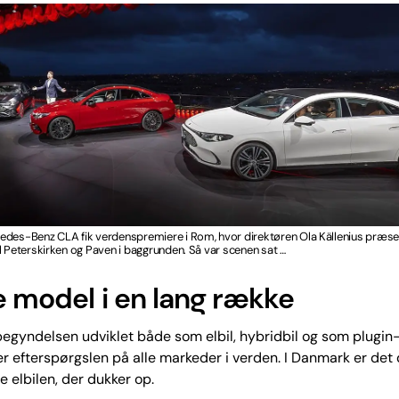
edes-Benz CLA fik verdenspremiere i Rom, hvor direktøren Ola Källenius præse
l Peterskirken og Paven i baggrunden. Så var scenen sat …
e model i en lang række
begyndelsen udviklet både som elbil, hybridbil og som plugin
 efterspørgslen på alle markeder i verden. I Danmark er det
 elbilen, der dukker op.