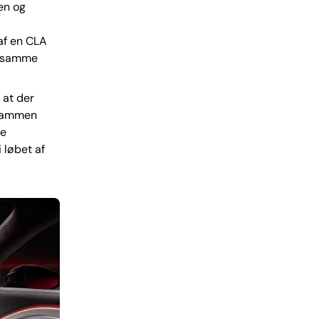
en og
af en CLA
å samme
 at der
ilsammen
de
 løbet af