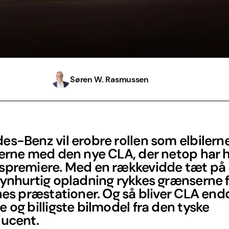
Søren W. Rasmussen
s-Benz vil erobre rollen som elbilern
jerne med den nye CLA, der netop har h
spremiere. Med en rækkevidde tæt på
lynhurtig opladning rykkes grænserne f
nes præstationer. Og så bliver CLA end
 og billigste bilmodel fra den tyske
ducent.