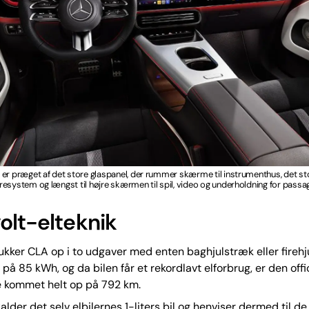
 er præget af det store glaspanel, der rummer skærme til instrumenthus, det s
esystem og længst til højre skærmen til spil, video og underholdning for passa
olt-elteknik
ukker CLA op i to udgaver med enten baghjulstræk eller firehj
 på 85 kWh, og da bilen får et rekordlavt elforbrug, er den offi
 kommet helt op på 792 km.
lder det selv elbilernes 1-liters bil og henviser dermed til de