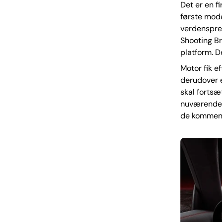
Det er en f
første mode
verdensprem
Shooting B
platform. D
Motor fik e
derudover e
skal fortsæ
nuværende E
de kommend