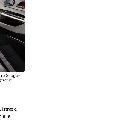
tore Google-
gererne.
ulstræk.
cielle