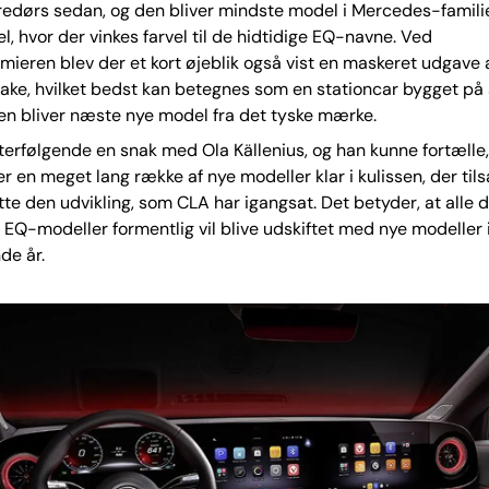
iredørs sedan, og den bliver mindste model i Mercedes-famili
l, hvor der vinkes farvel til de hidtidige EQ-navne. Ved
ieren blev der et kort øjeblik også vist en maskeret udgave 
rake, hvilket bedst kan betegnes som en stationcar bygget p
en bliver næste nye model fra det tyske mærke.
fterfølgende en snak med Ola Källenius, og han kunne fortælle,
r en meget lang række af nye modeller klar i kulissen, der t
tte den udvikling, som CLA har igangsat. Det betyder, at alle 
Q-modeller formentlig vil blive udskiftet med nye modeller i
e år.