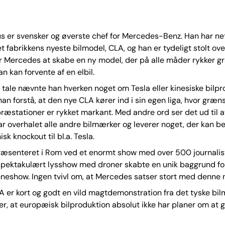
us er svensker og øverste chef for Mercedes-Benz. Han har n
 fabrikkens nyeste bilmodel, CLA, og han er tydeligt stolt over
or Mercedes at skabe en ny model, der på alle måder rykker 
n kan forvente af en elbil.
tale nævnte han hverken noget om Tesla eller kinesiske bilpro
han forstå, at den nye CLA kører ind i sin egen liga, hvor græn
præstationer er rykket markant. Med andre ord ser det ud til
 overhalet alle andre bilmærker og leverer noget, der kan b
sk knockout til bl.a. Tesla.
æsenteret i Rom ved et enormt show med over 500 journalist
 spektakulært lysshow med droner skabte en unik baggrund f
eneshow. Ingen tvivl om, at Mercedes satser stort med denne n
 er kort og godt en vild magtdemonstration fra det tyske bi
r, at europæisk bilproduktion absolut ikke har planer om at g