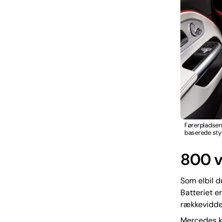
Førerpladsen
baserede styr
800 v
Som elbil d
Batteriet er
rækkevidde
Mercedes ka