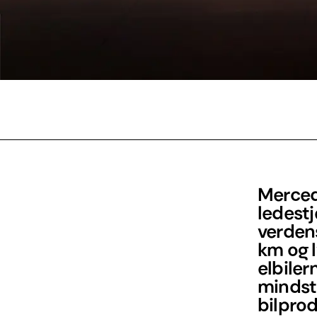
Mercede
ledest
verden
km og 
elbiler
mindste
bilpro