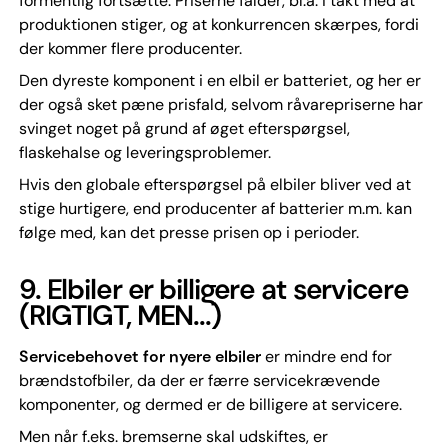
formentlig fortsætte. Priserne falder, bl.a. i takt med at
produktionen stiger, og at konkurrencen skærpes, fordi
der kommer flere producenter.
Den dyreste komponent i en elbil er batteriet, og her er
der også sket pæne prisfald, selvom råvarepriserne har
svinget noget på grund af øget efterspørgsel,
flaskehalse og leveringsproblemer.
Hvis den globale efterspørgsel på elbiler bliver ved at
stige hurtigere, end producenter af batterier m.m. kan
følge med, kan det presse prisen op i perioder.
9.
Elbiler er billigere at servicere
(RIGTIGT, MEN...)
Servicebehovet for nyere elbiler
er mindre end for
brændstofbiler, da der er færre servicekrævende
komponenter, og dermed er de billigere at servicere.
Men når f.eks. bremserne skal udskiftes, er