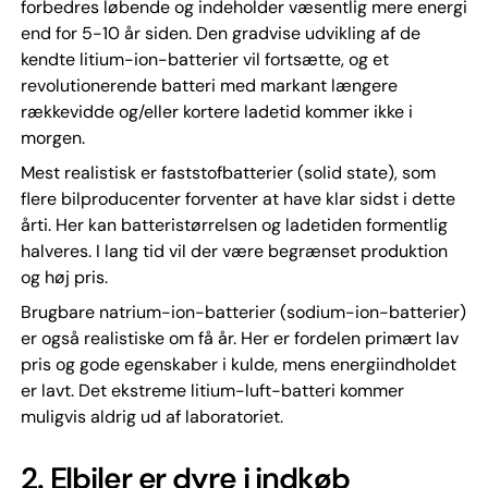
forbedres løbende og indeholder væsentlig mere energi
end for 5-10 år siden. Den gradvise udvikling af de
kendte litium-ion-batterier vil fortsætte, og et
revolutionerende batteri med markant længere
rækkevidde og/eller kortere ladetid kommer ikke i
morgen.
Mest realistisk er faststofbatterier (solid state), som
flere bilproducenter forventer at have klar sidst i dette
årti. Her kan batteristørrelsen og ladetiden formentlig
halveres. I lang tid vil der være begrænset produktion
og høj pris.
Brugbare natrium-ion-batterier (sodium-ion-batterier)
er også realistiske om få år. Her er fordelen primært lav
pris og gode egenskaber i kulde, mens energiindholdet
er lavt. Det ekstreme litium-luft-batteri kommer
muligvis aldrig ud af laboratoriet.
2.
Elbiler er dyre i indkøb