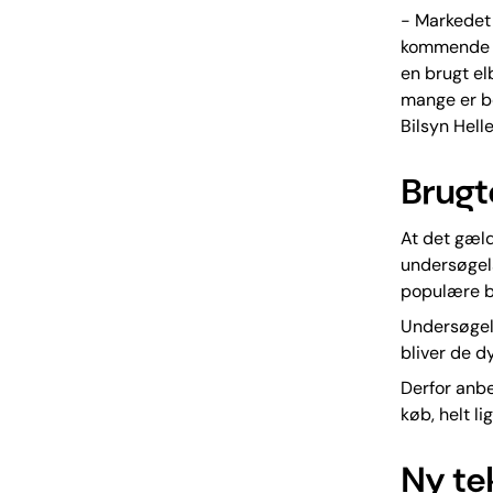
- Markedet 
kommende år
en brugt el
mange er be
Bilsyn Hel
Brugte
At det gæld
undersøgels
populære bi
Undersøgels
bliver de d
Derfor anbe
køb, helt l
Ny te