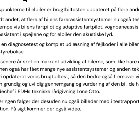
kpunkterne til elbiler er brugtbiltesten opdateret på flere an
dt andet, at flere af bilens førerassistentsystemer nu også te
mpelvis bilens fartpilot og adaptive fartpilot, vognbaneassis
ssistent i spejlene og for elbiler den akustiske lyd.
 en diagnosetest og komplet udlæsning af fejlkoder i alle bile
 styrebokse.
 senere år sket en markant udvikling af bilerne, som ikke bare 
 men også har fået mange nye assistentsystemer og anden tek
vi opdateret vores brugtbiltest, så den bedre også fremover vi
en grundig og uvildig gennemgang og vurdering af den bil, de ha
echef i FDMs tekniske rådgivning Lone Otto.
ringen følger der desuden nu også billeder med i testrappo
ion. På sigt kommer der også video.