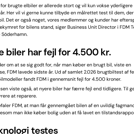
for brugte elbiler er allerede stort og vil kun vokse yderligere
. Her vil vi gerne kunne tilbyde en målrettet test til dem, der
bil. Det er også noget, vores medlemmer og kunder har efters
kymret for bilens stand, siger Business Unit Director i FDM T
le Söderhamn.
 biler har fejl for 4.500 kr.
er om at se sig godt for, når man køber en brugt bil, viste en
e, FDM lavede sidste år. Ud af samlet 2.026 brugtbiltest af f
lmodeller fandt FDM i gennemsnit fejl for 4.500 kroner.
en viste også, at nyere biler har færre fejl end tidligere. Til
yrere at reparere.
faler FDM, at man får gennemgået bilen af en uvildig fagman
igesom man ikke køber bolig uden at få lavet en tilstandsrappor
knologi testes