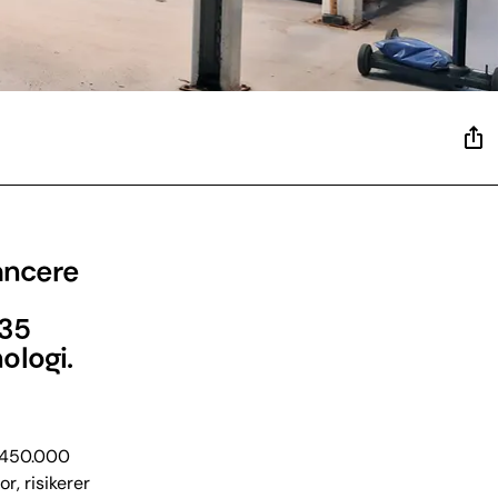
lancere
135
ologi.
d 450.000
or, risikerer