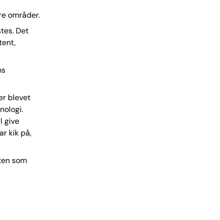
dre områder.
stes. Det
tent,
ns
er blevet
nologi.
l give
r kik på,
rten som