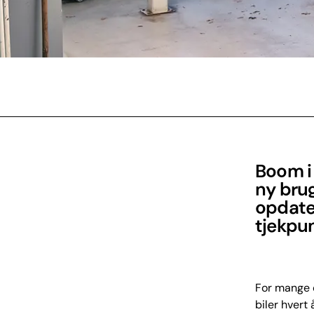
Boom i 
ny brug
opdater
tjekpun
For mange d
biler hvert 