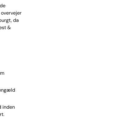
 de
 overvejer
purgt, da
est &
em
 gengæld
d inden
t.