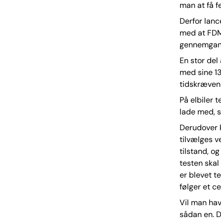
man at få f
Derfor lanc
med at FDM 
gennemgang 
En stor del
med sine 1
tidskrævend
På elbiler 
lade med, s
Derudover k
tilvælges v
tilstand, og
testen skal
er blevet t
følger et ce
Vil man hav
sådan en. D