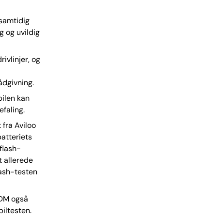
 samtidig
g og uvildig
ivlinjer, og
ådgivning.
bilen kan
faling.
 fra Aviloo
batteriets
 flash-
t allerede
lash-testen
FDM også
iltesten.