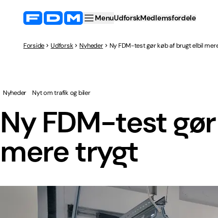
Menu
Udforsk
Medlemsfordele
Forside
Udforsk
Nyheder
Ny FDM-test gør køb af brugt elbil mere
Nyheder
Nyt om trafik og biler
Ny FDM-test gør 
mere trygt