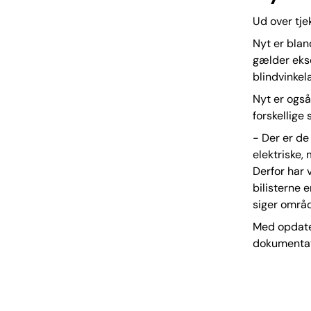
Ud over tje
Nyt er blan
gælder ekse
blindvinkela
Nyt er også
forskellige
- Der er de
elektriske,
Derfor har 
bilisterne 
siger områd
Med opdate
dokumentat