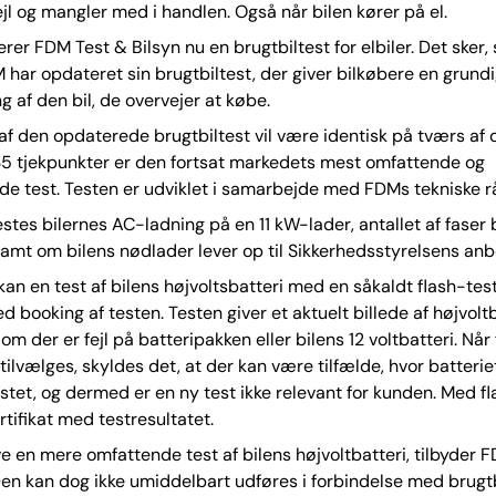
ejl og mangler med i handlen. Også når bilen kører på el.
erer FDM Test & Bilsyn nu en brugtbiltest for elbiler. Det sker,
har opdateret sin brugtbiltest, der giver bilkøbere en grundi
af den bil, de overvejer at købe.
 af den opdaterede brugtbiltest vil være identisk på tværs af dr
35 tjekpunkter er den fortsat markedets mest omfattende og
e test. Testen er udviklet i samarbejde med FDMs tekniske r
testes bilernes AC-ladning på en 11 kW-lader, antallet af faser 
amt om bilens nødlader lever op til Sikkerhedsstyrelsens anbe
an en test af bilens højvoltsbatteri med en såkaldt flash-test
ed booking af testen. Testen giver et aktuelt billede af højvolt
 om der er fejl på batteripakken eller bilens 12 voltbatteri. Når
 tilvælges, skyldes det, at der kan være tilfælde, hvor batterie
estet, og dermed er en ny test ikke relevant for kunden. Med f
rtifikat med testresultatet.
e en mere omfattende test af bilens højvoltbatteri, tilbyder 
en kan dog ikke umiddelbart udføres i forbindelse med brugtb