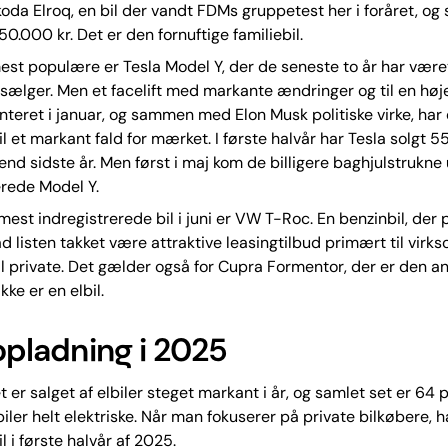
oda Elroq, en bil der vandt FDMs gruppetest her i foråret, og
50.000 kr. Det er den fornuftige familiebil.
st populære er Tesla Model Y, der de seneste to år har være
sælger. Men et facelift med markante ændringer og til en høje
teret i januar, og sammen med Elon Musk politiske virke, har
il et markant fald for mærket. I første halvår har Tesla solgt 
 end sidste år. Men først i maj kom de billigere baghjulstrukne
rede Model Y.
mest indregistrerede bil i juni er VW T-Roc. En benzinbil, der
ad listen takket være attraktive leasingtilbud primært til virk
l private. Det gælder også for Cupra Formentor, der er den a
ikke er en elbil.
 opladning i 2025
t er salget af elbiler steget markant i år, og samlet set er 64 
biler helt elektriske. Når man fokuserer på private bilkøbere, h
il i første halvår af 2025.