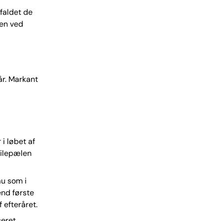
 faldet de
men ved
år. Markant
 i løbet af
 milepælen
au som i
end første
f efteråret.
ceret