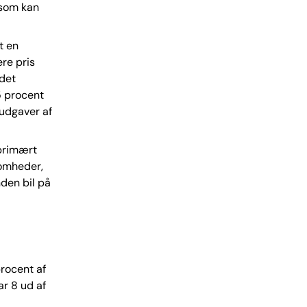
 som kan
t en
re pris
 det
55 procent
 udgaver af
 primært
somheder,
nden bil på
procent af
ar 8 ud af