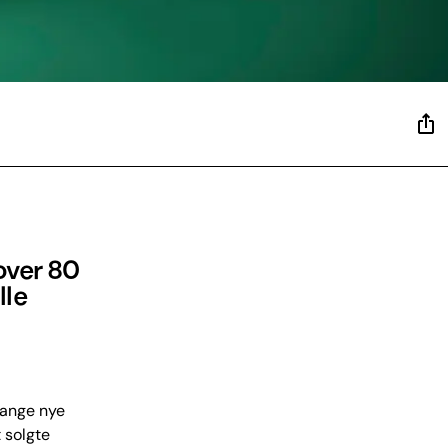
over 80
lle
mange nye
t solgte