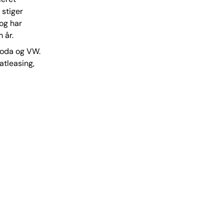
 stiger
og har
 år.
koda og VW.
atleasing,