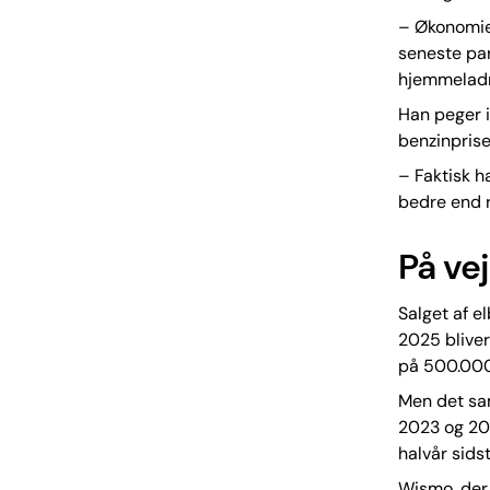
– Økonomien
seneste par
hjemmeladni
Han peger 
benzinprise
– Faktisk h
bedre end r
På ve
Salget af el
2025 bliver
på 500.000 
Men det sam
2023 og 2024
halvår sidst
Wismo, der 