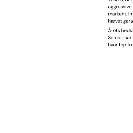
aggressive 
markant. Im
hævet garan
Årets bedst
Semler har 
hvor top tr