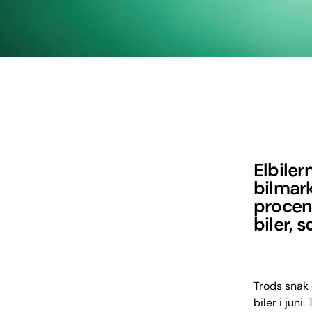
Elbiler
bilmark
procent
biler, 
Trods snak 
biler i juni