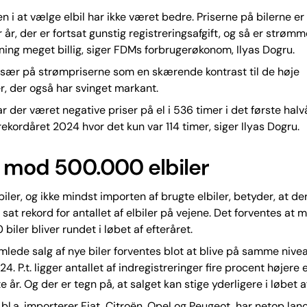
 i at vælge elbil har ikke været bedre. Priserne på bilerne er
 år, der er fortsat gunstig registreringsafgift, og så er strøm
ng meget billig, siger FDMs forbrugerøkonom, Ilyas Dogru.
især på strømpriserne som en skærende kontrast til de høje
r, der også har svinget markant.
ar der været negative priser på el i 536 timer i det første halv
ekordåret 2024 hvor det kun var 114 timer, siger Ilyas Dogru.
j mod 500.000 elbiler
biler, og ikke mindst importen af brugte elbiler, betyder, at der
 sat rekord for antallet af elbiler på vejene. Det forventes at
biler bliver rundet i løbet af efteråret.
lede salg af nye biler forventes blot at blive på samme nive
. P.t. ligger antallet af indregistreringer fire procent højere 
e år. Og der er tegn på, at salget kan stige yderligere i løbet a
bl.a. importerer Fiat, Citroën, Opel og Peugeot, har netop lan