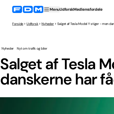
Menu
Udforsk
Medlemsfordele
Forside
Udforsk
Nyheder
Salget af Tesla Model Y stiger - men dan
Nyheder
Nyt om trafik og biler
Salget af Tesla M
danskerne har fåe