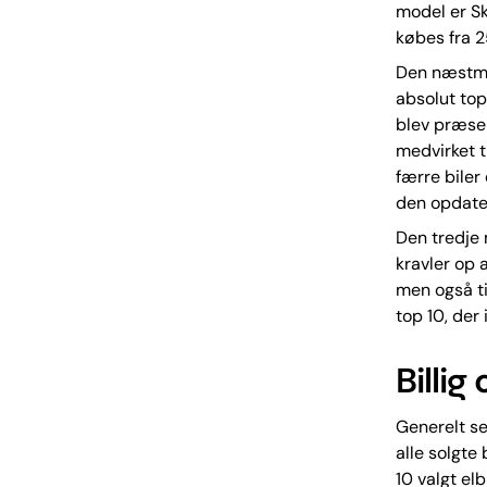
model er Sk
købes fra 2
Den næstme
absolut top
blev præsen
medvirket t
færre biler
den opdate
Den tredje 
kravler op 
men også ti
top 10, der 
Billig
Generelt se
alle solgte 
10 valgt elb