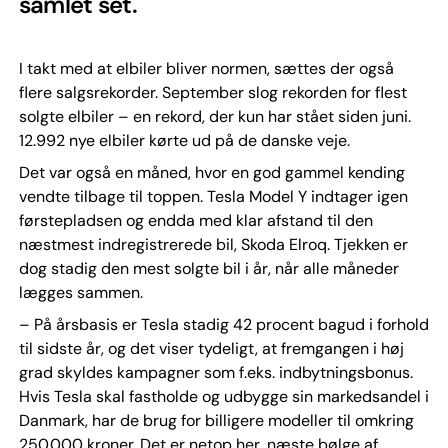
samlet set.
I takt med at elbiler bliver normen, sættes der også
flere salgsrekorder. September slog rekorden for flest
solgte elbiler – en rekord, der kun har stået siden juni.
12.992 nye elbiler kørte ud på de danske veje.
Det var også en måned, hvor en god gammel kending
vendte tilbage til toppen. Tesla Model Y indtager igen
førstepladsen og endda med klar afstand til den
næstmest indregistrerede bil, Skoda Elroq. Tjekken er
dog stadig den mest solgte bil i år, når alle måneder
lægges sammen.
– På årsbasis er Tesla stadig 42 procent bagud i forhold
til sidste år, og det viser tydeligt, at fremgangen i høj
grad skyldes kampagner som f.eks. indbytningsbonus.
Hvis Tesla skal fastholde og udbygge sin markedsandel i
Danmark, har de brug for billigere modeller til omkring
250.000 kroner. Det er netop her, næste bølge af