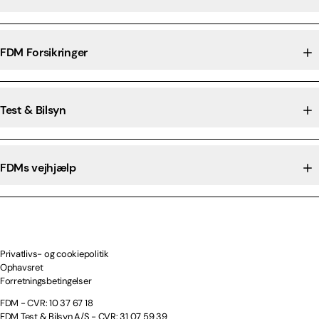
FDM Forsikringer
Test & Bilsyn
FDMs vejhjælp
Privatlivs- og cookiepolitik
Ophavsret
Forretningsbetingelser
FDM - CVR: 10 37 67 18
FDM Test & Bilsyn A/S - CVR: 31 07 59 39