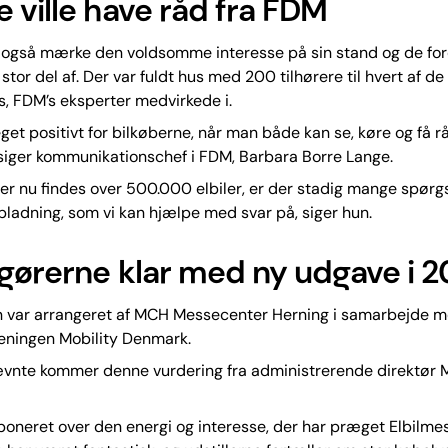
 ville have råd fra FDM
også mærke den voldsomme interesse på sin stand og de fo
stor del af. Der var fuldt hus med 200 tilhørere til hvert af de
, FDM’s eksperter medvirkede i.
get positivt for bilkøberne, når man både kan se, køre og få r
 siger kommunikationschef i FDM, Barbara Borre Lange.
er nu findes over 500.000 elbiler, er der stadig mange spør
opladning, som vi kan hjælpe med svar på, siger hun.
gørerne klar med ny udgave i 
en var arrangeret af MCH Messecenter Herning i samarbejde 
eningen Mobility Denmark.
ævnte kommer denne vurdering fra administrerende direktør
poneret over den energi og interesse, der har præget Elbilme