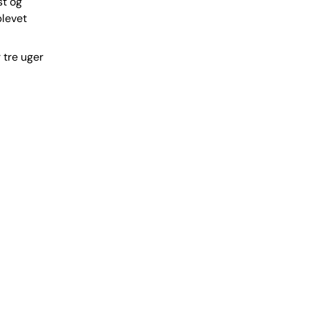
st og
blevet
 tre uger