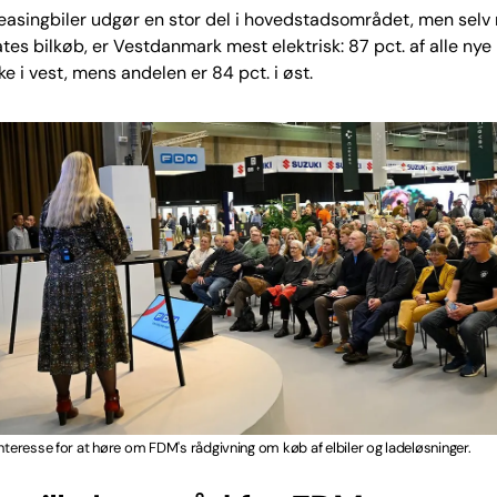
easingbiler udgør en stor del i hovedstadsområdet, men selv
ates bilkøb, er Vestdanmark mest elektrisk: 87 pct. af alle nye 
ke i vest, mens andelen er 84 pct. i øst.
interesse for at høre om FDM's rådgivning om køb af elbiler og ladeløsninger.