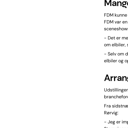
Mange
FDM kunne 
FDM var en 
sceneshows
- Det er me
om elbiler,
- Selv om d
elbiler og 
Arran
Udstilling
branchefor
Fra sidstn
Rørvig:
- Jeg er im