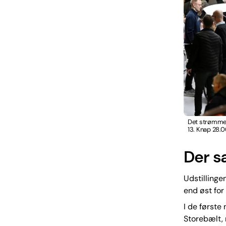
Det strømmed
13. Knap 28.0
Der sæ
Udstillinge
end øst for 
I de første 
Storebælt, 