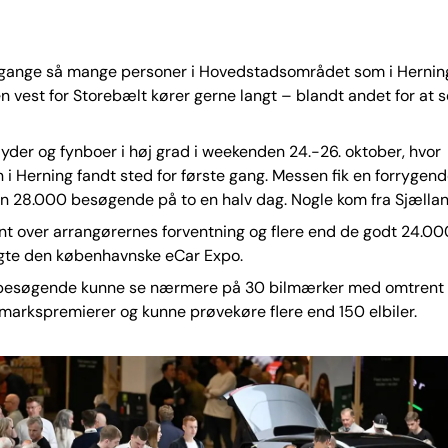
 gange så mange personer i Hovedstadsområdet som i Hernin
n vest for Storebælt kører gerne langt – blandt andet for at 
jyder og fynboer i høj grad i weekenden 24.-26. oktober, hvor
 i Herning fandt sted for første gang. Messen fik en forrygen
 28.000 besøgende på to en halv dag. Nogle kom fra Sjællan
t over arrangørernes forventning og flere end de godt 24.00
te den københavnske eCar Expo.
esøgende kunne se nærmere på 30 bilmærker med omtrent l
arkspremierer og kunne prøvekøre flere end 150 elbiler.