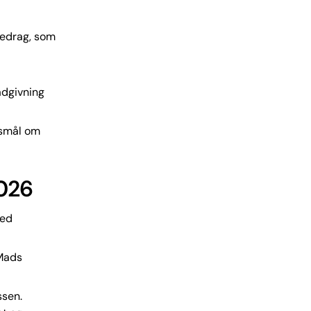
redrag, som
ådgivning
gsmål om
2026
med
 Mads
ssen.