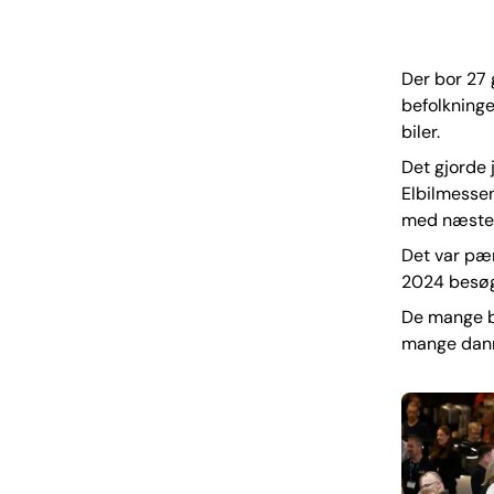
Der bor 27
befolkninge
biler.
Det gjorde 
Elbilmessen
med næsten
Det var pæn
2024 besøg
De mange b
mange danm