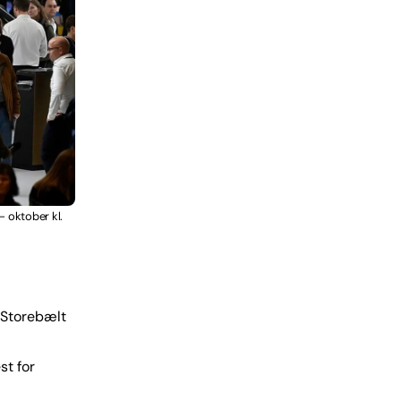
 oktober kl.
r Storebælt
st for