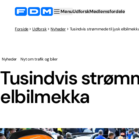
Menu
Udforsk
Medlemsfordele
Forside
Udforsk
Nyheder
Tusindvis strømmede til jysk elbilmekk
Nyheder
Nyt om trafik og biler
Tusindvis strømm
elbilmekka