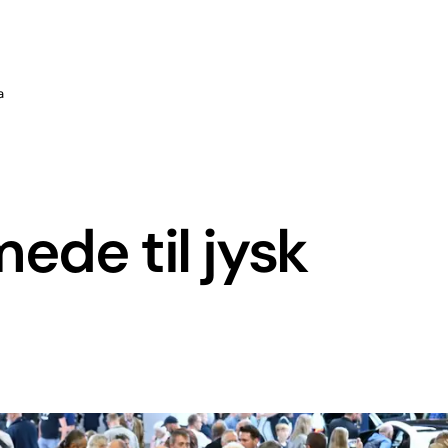
a
ede til jysk