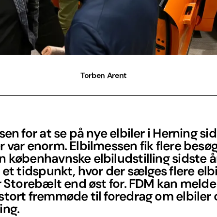
Torben Arent
sen for at se på nye elbiler i Herning sid
 var enorm. Elbilmessen fik flere bes
 københavnske elbiludstilling sidste å
 et tidspunkt, hvor der sælges flere elbi
r Storebælt end øst for. FDM kan meld
tort fremmøde til foredrag om elbiler 
ing.