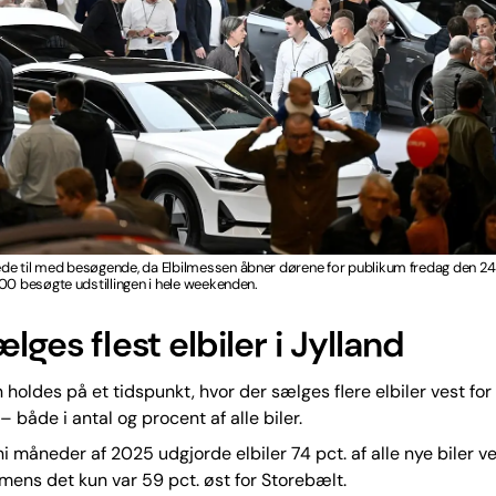
e til med besøgende, da Elbilmessen åbner dørene for publikum fredag den 24-
00 besøgte udstillingen i hele weekenden.
lges flest elbiler i Jylland
n holdes på et tidspunkt, hvor der sælges flere elbiler vest fo
– både i antal og procent af alle biler.
ni måneder af 2025 udgjorde elbiler 74 pct. af alle nye biler ve
mens det kun var 59 pct. øst for Storebælt.