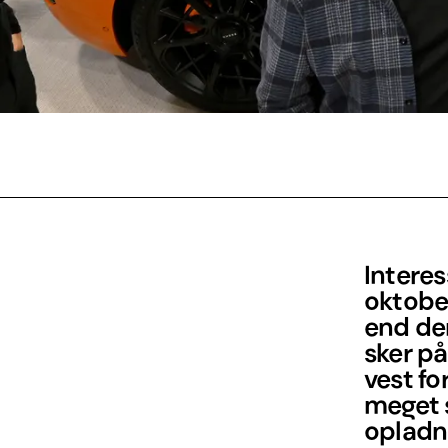
Interes
oktober
end den
sker på
vest fo
meget s
opladn