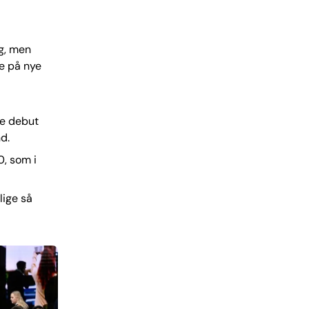
g, men
se på nye
de debut
d.
0, som i
ige så