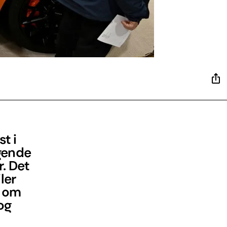
st i
øgende
r. Det
ler
e om
og