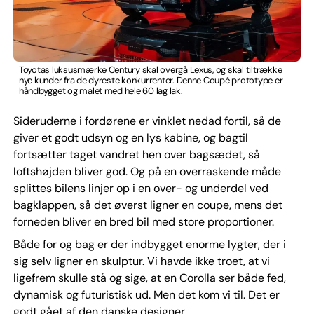
Toyotas luksusmærke Century skal overgå Lexus, og skal tiltrække
nye kunder fra de dyreste konkurrenter. Denne Coupé prototype er
håndbygget og malet med hele 60 lag lak.
Sideruderne i fordørene er vinklet nedad fortil, så de
giver et godt udsyn og en lys kabine, og bagtil
fortsætter taget vandret hen over bagsædet, så
loftshøjden bliver god. Og på en overraskende måde
splittes bilens linjer op i en over- og underdel ved
bagklappen, så det øverst ligner en coupe, mens det
forneden bliver en bred bil med store proportioner.
Både for og bag er der indbygget enorme lygter, der i
sig selv ligner en skulptur. Vi havde ikke troet, at vi
ligefrem skulle stå og sige, at en Corolla ser både fed,
dynamisk og futuristisk ud. Men det kom vi til. Det er
godt gået af den danske designer.