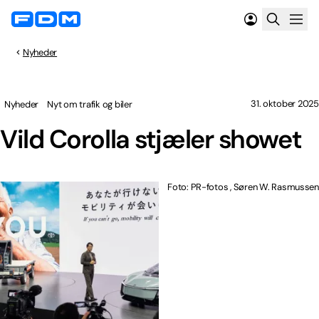
Nyheder
31. oktober 2025
Nyheder
Nyt om trafik og biler
Vild Corolla stjæler showet
Foto: PR-fotos , Søren W. Rasmussen