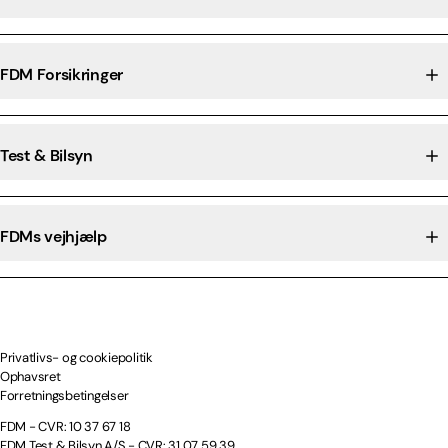
FDM Forsikringer
Test & Bilsyn
FDMs vejhjælp
Privatlivs- og cookiepolitik
Ophavsret
Forretningsbetingelser
FDM - CVR: 10 37 67 18
FDM Test & Bilsyn A/S - CVR: 31 07 59 39