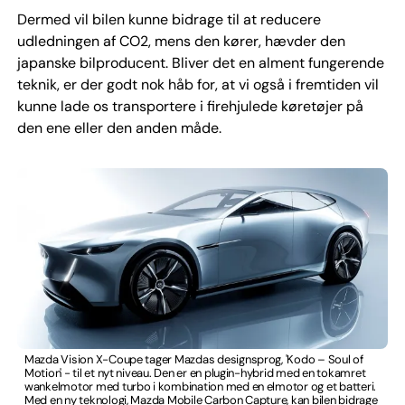
Dermed vil bilen kunne bidrage til at reducere
udledningen af CO2, mens den kører, hævder den
japanske bilproducent. Bliver det en alment fungerende
teknik, er der godt nok håb for, at vi også i fremtiden vil
kunne lade os transportere i firehjulede køretøjer på
den ene eller den anden måde.
Mazda Vision X-Coupe tager Mazdas designsprog, 'Kodo – Soul of
Motion' - til et nyt niveau. Den er en plugin-hybrid med en tokamret
wankelmotor med turbo i kombination med en elmotor og et batteri.
Med en ny teknologi, Mazda Mobile Carbon Capture, kan bilen bidrage