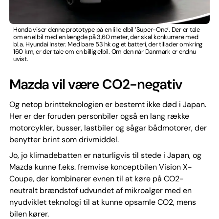
Honda viser denne prototype på en lille elbil ’Super-One’. Der er tale
om en elbil med en længde på 3,60 meter, der skal konkurrere med
bl.a. Hyundai Inster. Med bare 53 hk og et batteri, der tillader omkring
160 km, er der tale om en billig elbil. Om den når Danmark er endnu
uvist.
Mazda vil være CO2-negativ
Og netop brintteknologien er bestemt ikke død i Japan.
Her er der foruden personbiler også en lang række
motorcykler, busser, lastbiler og sågar bådmotorer, der
benytter brint som drivmiddel.
Jo, jo klimadebatten er naturligvis til stede i Japan, og
Mazda kunne f.eks. fremvise konceptbilen Vision X-
Coupe, der kombinerer evnen til at køre på CO2-
neutralt brændstof udvundet af mikroalger med en
nyudviklet teknologi til at kunne opsamle CO2, mens
bilen kører.