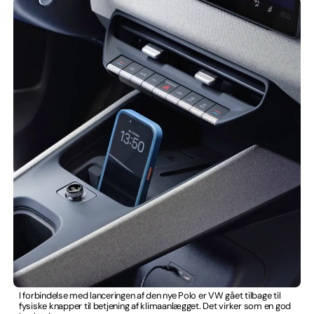
I forbindelse med lanceringen af den nye Polo er VW gået tilbage til
fysiske knapper til betjening af klimaanlægget. Det virker som en god