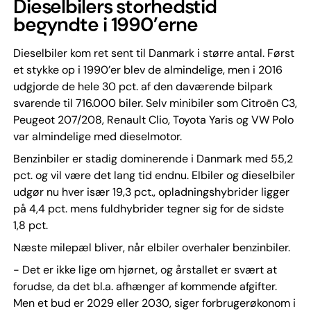
Dieselbilers storhedstid
begyndte i 1990’erne
Dieselbiler kom ret sent til Danmark i større antal. Først
et stykke op i 1990’er blev de almindelige, men i 2016
udgjorde de hele 30 pct. af den daværende bilpark
svarende til 716.000 biler. Selv minibiler som Citroën C3,
Peugeot 207/208, Renault Clio, Toyota Yaris og VW Polo
var almindelige med dieselmotor.
Benzinbiler er stadig dominerende i Danmark med 55,2
pct. og vil være det lang tid endnu. Elbiler og dieselbiler
udgør nu hver især 19,3 pct., opladningshybrider ligger
på 4,4 pct. mens fuldhybrider tegner sig for de sidste
1,8 pct.
Næste milepæl bliver, når elbiler overhaler benzinbiler.
- Det er ikke lige om hjørnet, og årstallet er svært at
forudse, da det bl.a. afhænger af kommende afgifter.
Men et bud er 2029 eller 2030, siger forbrugerøkonom i