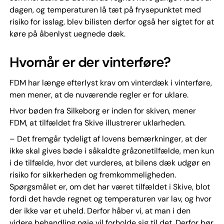
dagen, og temperaturen lå tæt på frysepunktet med
risiko for isslag, blev bilisten derfor også her sigtet for at
køre på åbenlyst uegnede dæk.
Hvornår er der vinterføre?
FDM har længe efterlyst krav om vinterdæk i vinterføre,
men mener, at de nuværende regler er for uklare.
Hvor bøden fra Silkeborg er inden for skiven, mener
FDM, at tilfældet fra Skive illustrerer uklarheden.
– Det fremgår tydeligt af lovens bemærkninger, at der
ikke skal gives bøde i såkaldte gråzonetilfælde, men kun
i de tilfælde, hvor det vurderes, at bilens dæk udgør en
risiko for sikkerheden og fremkommeligheden.
Spørgsmålet er, om det har været tilfældet i Skive, blot
fordi det havde regnet og temperaturen var lav, og hvor
der ikke var et uheld. Derfor håber vi, at man i den
videre behandling nøje vil forholde sig til det. Derfor bør