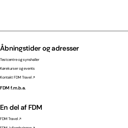
Åbningstider og adresser
Testcentre og synshaller
Kørekurser og events
Kontakt FDM Travel
FDM f.m.b.a.
En del af FDM
FDM Travel
FDM Jyllandsringen