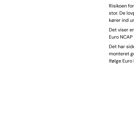
Risikoen for
stor. De lo
kører ind un
Det viser e
Euro NCAP 
Det har sid
monteret go
Ifølge Euro