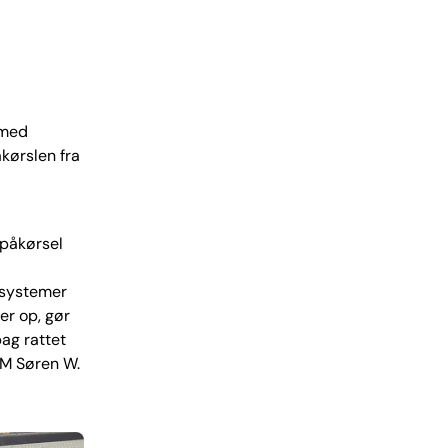
 med
kørslen fra
 påkørsel
esystemer
er op, gør
ag rattet
DM Søren W.