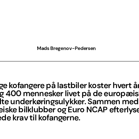
Mads Bregenov-Pedersen
ge kofangere på lastbiler koster hvert å
g 400 mennesker livet på de europæis
ldte underkøringsulykker. Sammen med
iske bilklubber og Euro NCAP efterlys
e krav til kofangerne.