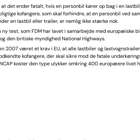
 at det ender fatalt, hvis en personbil kører op bag i en lastbil,
vpligtige kofangere, som skal forhindre, at en personbil ved 
der en lastbil eller trailer, er nemlig ikke stærke nok.
n ny test, som FDM har lavet i samarbejde med europæiske bi
og den britiske myndighed National Highways.
en 2007 været et krav i EU, at alle lastbiler og lastvognstraile
dkendte kofangere, der skal sikre mod de fatale underkørings
 NCAP koster den type ulykker omkring 400 europæere livet hv