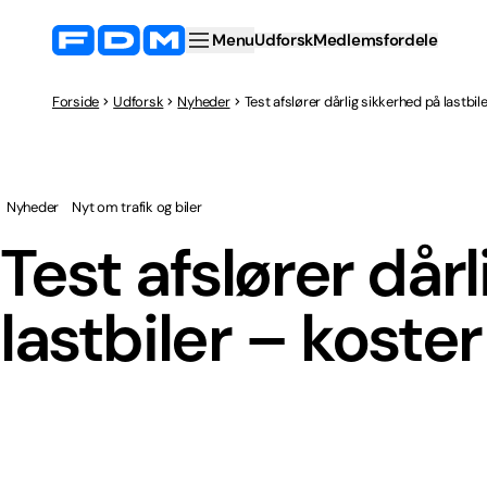
Menu
Udforsk
Medlemsfordele
Forside
Udforsk
Nyheder
Test afslører dårlig sikkerhed på lastbi
Nyheder
Nyt om trafik og biler
Test afslører dår
lastbiler – koste