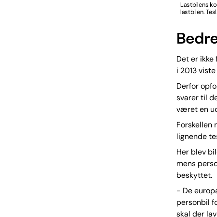
Lastbilens ko
lastbilen. Te
Bedre
Det er ikke
i 2013 vist
Derfor opfo
svarer til
været en u
Forskellen
lignende te
Her blev bi
mens person
beskyttet.
- De europæ
personbil fo
skal der la