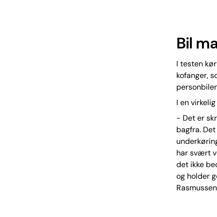
Bil ma
I testen kø
kofanger, s
personbilen
I en virkel
- Det er sk
bagfra. Det
underkørin
har svært v
det ikke be
og holder g
Rasmussen