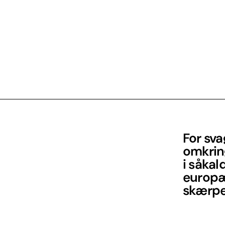
For sva
omkrin
i såka
europæ
skærped