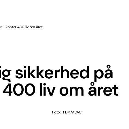
ler – koster 400 liv om året
lig sikkerhed på
r 400 liv om året
Foto: : FDM/ADAC