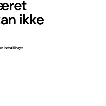
været
an ikke
e indstillinger