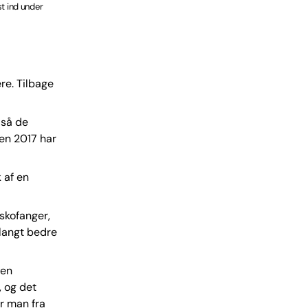
st ind under
re. Tilbage
 så de
en 2017 har
 af en
skofanger,
 langt bedre
 en
, og det
ør man fra