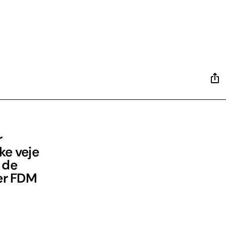
r
ke veje
 de
er FDM