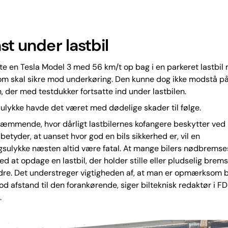
st under lastbil
rte en Tesla Model 3 med 56 km/t op bag i en parkeret lastbil
om skal sikre mod underkøring. Den kunne dog ikke modstå på
, der med testdukker fortsatte ind under lastbilen.
ig ulykke havde det været med dødelige skader til følge.
ræmmende, hvor dårligt lastbilernes kofangere beskytter ved
 betyder, at uanset hvor god en bils sikkerhed er, vil en
gsulykke næsten altid være fatal. At mange bilers nødbrems
ed at opdage en lastbil, der holder stille eller pludselig brems
dre. Det understreger vigtigheden af, at man er opmærksom b
od afstand til den forankørende, siger bilteknisk redaktør i F
.