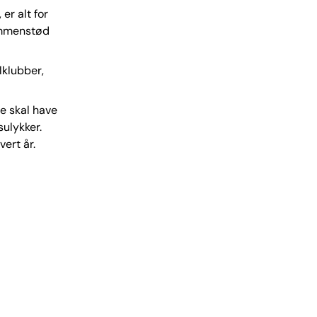
 er alt for
sammenstød
lklubber,
re skal have
ulykker.
ert år.