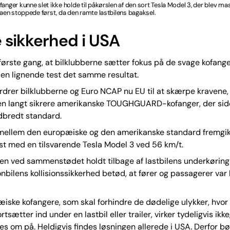
fanger kunne slet ikke holde til påkørslen af den sort Tesla Model 3, der blev ma
slaen stoppede først, da den ramte lastbilens bagaksel.
 sikkerhed i USA
 første gang, at bilklubberne sætter fokus på de svage kofange
e en lignende test det samme resultat.
rdrer bilklubberne og Euro NCAP nu EU til at skærpe kravene,
 den langt sikrere amerikanske TOUGHGUARD-kofanger, der sid
dbredt standard.
 mellem den europæiske og den amerikanske standard fremgik
st med en tilsvarende Tesla Model 3 ved 56 km/t.
len ved sammenstødet holdt tilbage af lastbilens underkøring
bilens kollisionssikkerhed betød, at fører og passagerer var
iske kofangere, som skal forhindre de dødelige ulykker, hvor
rtsætter ind under en lastbil eller trailer, virker tydeligvis ikke
ves om på. Heldigvis findes løsningen allerede i USA. Derfor b