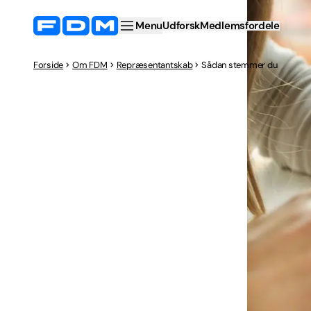
Menu
Udforsk
Medlemsfordele
Forside
Om FDM
Repræsentantskab
Sådan stemmer du