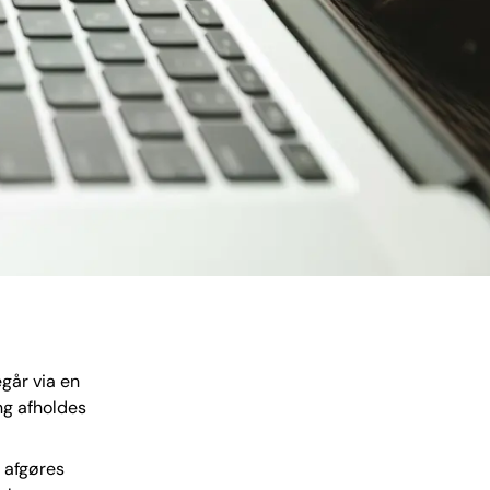
egår via en
ng afholdes
, afgøres