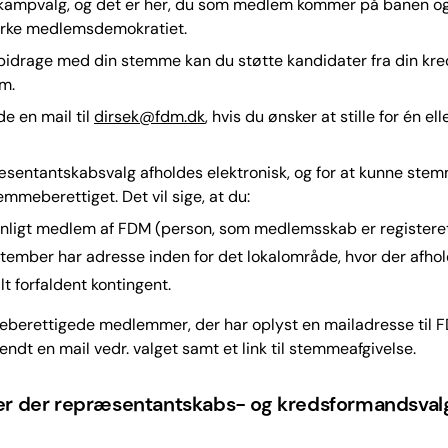
 kampvalg, og det er her, du som medlem kommer på banen o
styrke medlemsdemokratiet.
bidrage med din stemme kan du støtte kandidater fra din kre
em.
e en mail til
dirsek@fdm.dk
, hvis du ønsker at stille for én ell
entantskabsvalg afholdes elektronisk, og for at kunne stemm
mmeberettiget. Det vil sige, at du:
onligt medlem af FDM (person, som medlemsskab er registeret
eptember har adresse inden for det lokalområde, hvor der afhol
lt forfaldent kontingent.
berettigede medlemmer, der har oplyst en mailadresse til FD
sendt en mail vedr. valget samt et link til stemmeafgivelse.
er der repræsentantskabs- og kredsformandsvalg