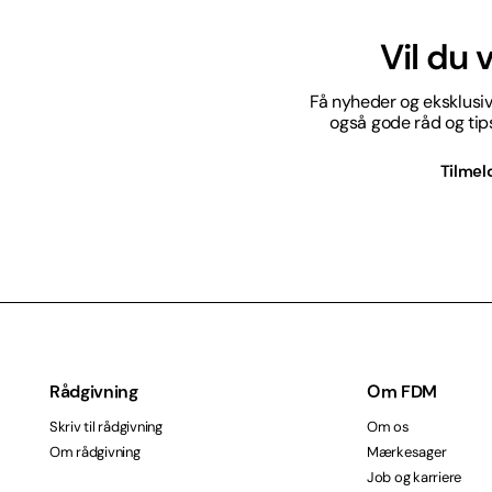
Vil du
Få nyheder og eksklusive
også gode råd og tips 
Tilmel
Rådgivning
Om FDM
Skriv til rådgivning
Om os
Om rådgivning
Mærkesager
Job og karriere