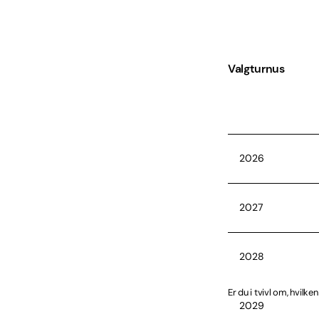
Valgturnus
2026
2027
2028
Er du i tvivl om, hvilk
2029