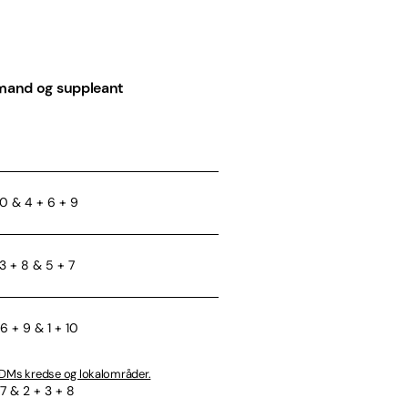
mand og suppleant
10 & 4 + 6 + 9
 3 + 8 & 5 + 7
6 + 9 & 1 + 10
DMs kredse og lokalområder.
 7 & 2 + 3 + 8