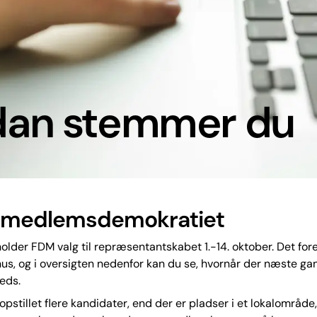
dan stemmer du
 medlemsdemokratiet
holder FDM valg til repræsentantskabet 1.-14. oktober. Det for
rnus, og i oversigten nedenfor kan du se, hvornår der næste ga
reds.
 opstillet flere kandidater, end der er pladser i et lokalområde