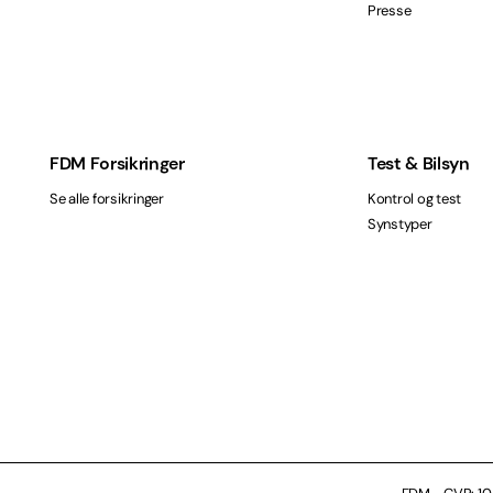
Presse
FDM Forsikringer
Test & Bilsyn
Se alle forsikringer
Kontrol og test
Synstyper