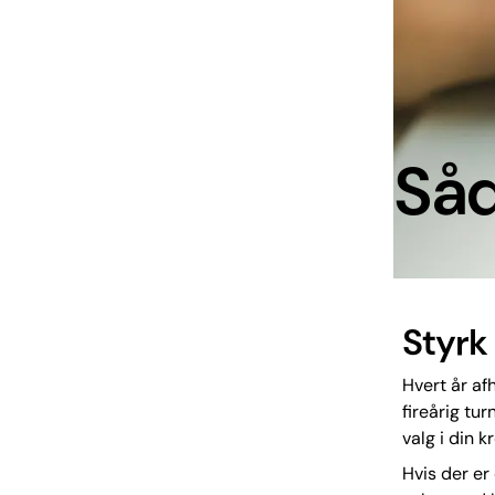
Så
Styrk
Hvert år af
fireårig tu
valg i din k
Hvis der er