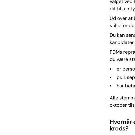
valget ved
dit til at 
Ud over at 
stille for d
Du kan send
kandidater.
FDMs repræs
du være ste
er pers
pr. 1. s
har beta
Alle stemme
oktober til
Hvornår 
kreds?