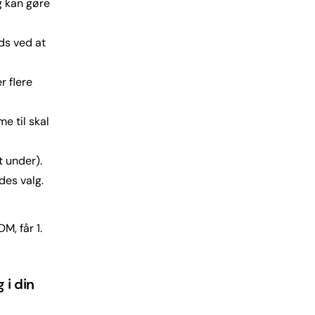
g kan gøre
ds ved at
er flere
e til skal
 under).
des valg.
M, får 1.
 i din