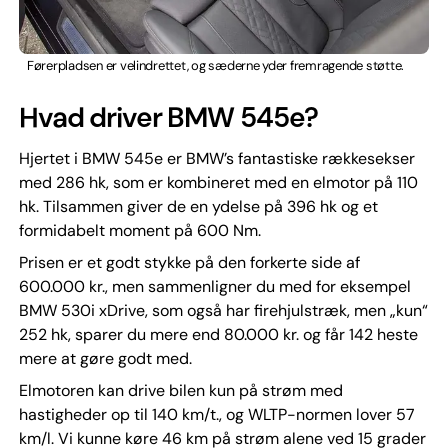
Førerpladsen er velindrettet, og sæderne yder fremragende støtte.
Hvad driver BMW 545e?
Hjertet i BMW 545e er BMW’s fantastiske rækkesekser
med 286 hk, som er kombineret med en elmotor på 110
hk. Tilsammen giver de en ydelse på 396 hk og et
formidabelt moment på 600 Nm.
Prisen er et godt stykke på den forkerte side af
600.000 kr., men sammenligner du med for eksempel
BMW 530i xDrive, som også har firehjulstræk, men „kun“
252 hk, sparer du mere end 80.000 kr. og får 142 heste
mere at gøre godt med.
Elmotoren kan drive bilen kun på strøm med
hastigheder op til 140 km/t., og WLTP-normen lover 57
km/l. Vi kunne køre 46 km på strøm alene ved 15 grader