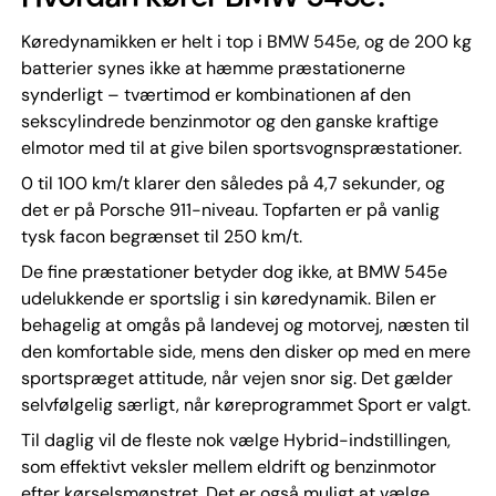
Køredynamikken er helt i top i BMW 545e, og de 200 kg
batterier synes ikke at hæmme præstationerne
synderligt – tværtimod er kombinationen af den
sekscylindrede benzinmotor og den ganske kraftige
elmotor med til at give bilen sportsvognspræstationer.
0 til 100 km/t klarer den således på 4,7 sekunder, og
det er på Porsche 911-niveau. Topfarten er på vanlig
tysk facon begrænset til 250 km/t.
De fine præstationer betyder dog ikke, at BMW 545e
udelukkende er sportslig i sin køredynamik. Bilen er
behagelig at omgås på landevej og motorvej, næsten til
den komfortable side, mens den disker op med en mere
sportspræget attitude, når vejen snor sig. Det gælder
selvfølgelig særligt, når køreprogrammet Sport er valgt.
Til daglig vil de fleste nok vælge Hybrid-indstillingen,
som effektivt veksler mellem eldrift og benzinmotor
efter kørselsmønstret. Det er også muligt at vælge