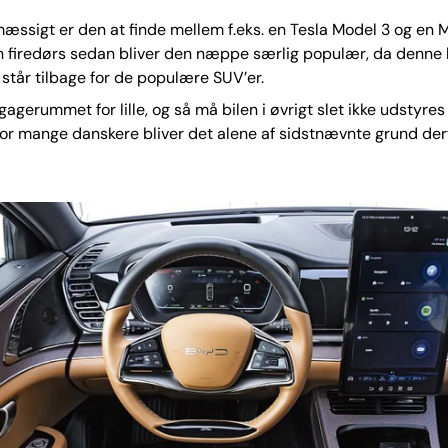
æssigt er den at finde mellem f.eks. en Tesla Model 3 og en M
 firedørs sedan bliver den næppe særlig populær, da denne 
t står tilbage for de populære SUV’er.
agagerummet for lille, og så må bilen i øvrigt slet ikke udstyre
or mange danskere bliver det alene af sidstnævnte grund derfo