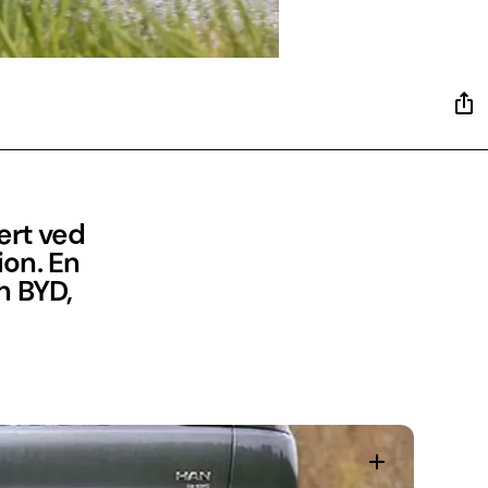
ært ved
ion. En
n BYD,