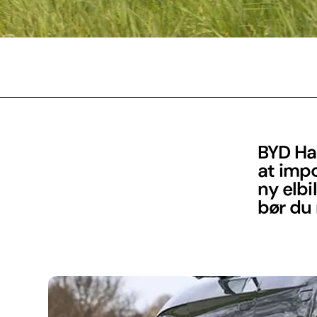
BYD Han
at impo
ny elbi
bør du