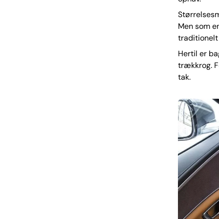
Størrelsesm
Men som en
traditionel
Hertil er b
trækkrog. F
tak.