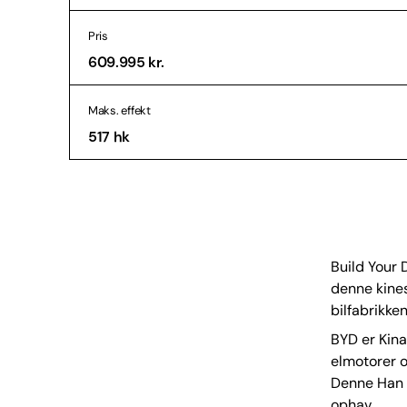
Pris
609.995 kr.
Maks. effekt
517 hk
Build Your
denne kines
bilfabrikke
BYD er Kina
elmotorer og
Denne Han e
ophav.