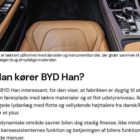
 er lækkert udformet med dørsider og instrumentbordet, der glider sammen til 
get brug af nydelige materialer.
an kører BYD Han?
 BYD Han interessant, for den viser, at fabrikken er dygtig til 
n førerplads med lækre materialer og et flot udstyrsniveau. I
ede lydanlæg med flotte og vellydende højttalere fra dansk/
 et plus.
dynamiske område savner bilen dog stadig finesse, ikke mind
køreassistenternes funktion og betjeningen af bilens funkti
de menuer.