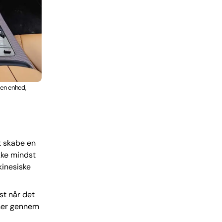
en enhed,
at skabe en
kke mindst
kinesiske
st når det
oner gennem