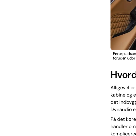
Førerpladsen
foruden udpræ
Hvord
Alligevel er
kabine og e
det indbygg
Dynaudio er
På det køre
handler om 
komplicere