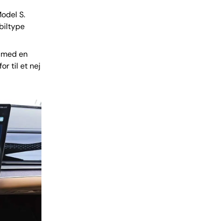
odel S.
biltype
s med en
r til et nej