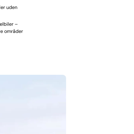
ler uden
elbiler –
dre områder