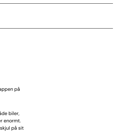
lappen på
de biler,
er enormt.
kjul på sit