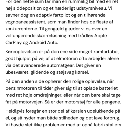
For den nette sum får man en rummelig bil med en ret
høj siddeposition og et hæderligt udstyrsniveau. Vi
savner dog en adaptiv fartpilot og en tilhørende
vognbaneassistent, som man finder hos de fleste af
konkurrenterne. Til gengæld glæder vi os over en
velfungerende skærmløsning med trådløs Apple
CarPlay og Android Auto.
Køreoplevelsen er på den ene side meget komfortabel,
godt hjulpet på vej af at elmotoren ofte arbejder alene
via det avancerede automatgear. Det giver en
ubesværet, glidende og støjsvag kørsel.
På den anden side ophører den rolige oplevelse, når
benzinmotoren til tider giver sig til at oplade batteriet
med ret høje omdrejninger, eller når den bare skal tage
fat på motorvejen. Så er der motorstøj for alle pengene.
Heldigvis foregår en stor del af kørslen udelukkende på
el, og så nyder man både stilheden og det lave forbrug.
Vi havde slet ikke problemer med at opnå fabrikstallets