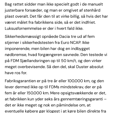
Bag rattet sidder man ikke specielt godt i de manuelt
justerbare forsæder, og man er omgivet af stenhård
plast overalt. Det får den til at virke billig, så hvis det har
været målet fra fabrikkens side, så er det indfriet.
Luksusfornemmelse er der i hvert fald ikke.
Sikkerhedsmæssigt opnåede Dacia tre ud af fem
stjerner i sikkerhedstesten fra Euro NCAP. Ikke
imponerende, men bilen har dog en indbygget
nødbremse, hvad forgængeren savnede. Den testede vi
på FDM Sjællandsringen op til 50 km/t, og den virker
meget overbevisende. Så den del, skal Duster absolut
have ros for.
Fabriksgarantien er på tre år eller 100.000 km, og den
lever dermed ikke op til FDMs mindstekrav, der er på
fem år eller 150.000 km. Mere opsigtsvækkende er det,
at fabrikken kun yder seks års gennemtæringsgaranti –
det er ikke meget og nok en påmindelse om, at
eventuelle købere gør klogest i at køre bilen direkte fra