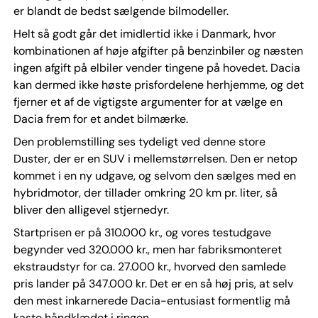
er blandt de bedst sælgende bilmodeller.
Helt så godt går det imidlertid ikke i Danmark, hvor
kombinationen af høje afgifter på benzinbiler og næsten
ingen afgift på elbiler vender tingene på hovedet. Dacia
kan dermed ikke høste prisfordelene herhjemme, og det
fjerner et af de vigtigste argumenter for at vælge en
Dacia frem for et andet bilmærke.
Den problemstilling ses tydeligt ved denne store
Duster, der er en SUV i mellemstørrelsen. Den er netop
kommet i en ny udgave, og selvom den sælges med en
hybridmotor, der tillader omkring 20 km pr. liter, så
bliver den alligevel stjernedyr.
Startprisen er på 310.000 kr., og vores testudgave
begynder ved 320.000 kr., men har fabriksmonteret
ekstraudstyr for ca. 27.000 kr., hvorved den samlede
pris lander på 347.000 kr. Det er en så høj pris, at selv
den mest inkarnerede Dacia-entusiast formentlig må
kaste håndklædet i ringen.