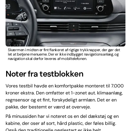
Skærmen i midten er fint flankeret af rigtige trykknapper, der gør det
let at betjene menuerne. Der er ikke indbygget navigationsanlæg, og
navigation skal derfor leveres af mobiltelefonen.
Noter fra testblokken
Vores testbil havde en komfortpakke monteret til 7.000
kroner ekstra. Den omfatter et 1-zonet aut. klimaanlæg,
regnsensor og et fint, forskydeligt armlæn. Det er en
pakke, der bestemt er værd at overveje.
På minussiden har vi noteret os en del dækstøj og en
kabine, der oser af sort, hård plastic, der føles billig.
Også den traditionelle nøglestart er ikke helt