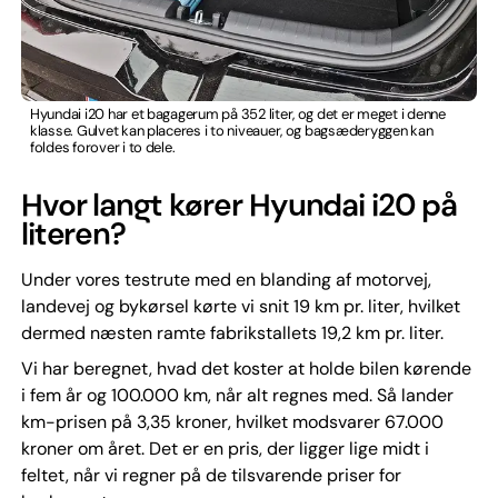
Hyundai i20 har et bagagerum på 352 liter, og det er meget i denne
klasse. Gulvet kan placeres i to niveauer, og bagsæderyggen kan
foldes forover i to dele.
Hvor langt kører Hyundai i20 på
literen?
Under vores testrute med en blanding af motorvej,
landevej og bykørsel kørte vi snit 19 km pr. liter, hvilket
dermed næsten ramte fabrikstallets 19,2 km pr. liter.
Vi har beregnet, hvad det koster at holde bilen kørende
i fem år og 100.000 km, når alt regnes med. Så lander
km-prisen på 3,35 kroner, hvilket modsvarer 67.000
kroner om året. Det er en pris, der ligger lige midt i
feltet, når vi regner på de tilsvarende priser for