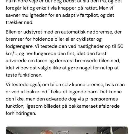
På mindre veje er det dog bedst at slå den fra, og det
foregår let og enkelt via knapper på rattet. Men vi
savner muligheden for en adaptiv fartpilot, og det
trækker ned.
Bilen er udstyret med en automatisk nødbremse, der
bremser for holdende biler eller cyklister og
fodgængere. Vi testede den ved hastigheder op til 50
km/t., og her fungerede den fint, idet den først
advarede om faren og dernæst bremsede bilen ned,
idet vi bevidst valgte ikke at gøre noget for netop at
teste funktionen.
Vi testede også, om bilen selv kunne bremse, hvis man
er ved at bakke ind i f.eks. et legende barn. Det kunne
den ikke, men den advarede dog via p-sensorernes
funktion, ligesom billedet på bakkameraet afslørede
forhindringen.