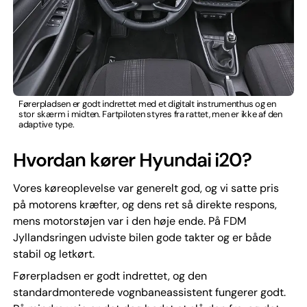
Førerpladsen er godt indrettet med et digitalt instrumenthus og en
stor skærm i midten. Fartpiloten styres fra rattet, men er ikke af den
adaptive type.
Hvordan kører Hyundai i20?
Vores køreoplevelse var generelt god, og vi satte pris
på motorens kræfter, og dens ret så direkte respons,
mens motorstøjen var i den høje ende. På FDM
Jyllandsringen udviste bilen gode takter og er både
stabil og letkørt.
Førerpladsen er godt indrettet, og den
standardmonterede vognbaneassistent fungerer godt.