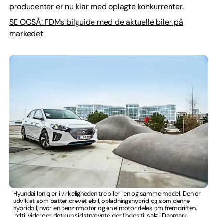
producenter er nu klar med oplagte konkurrenter.
SE OGSÅ: FDMs bilguide med de aktuelle biler på
markedet
Hyundai Ioniq er i virkeligheden tre biler i en og samme model. Den er
udviklet som batteridrevet elbil, opladningshybrid og som denne
hybridbil, hvor en benzinmotor og en elmotor deles om fremdriften.
Indtil videre er det kun sidstnævnte, der findes til salg i Danmark.