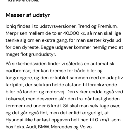
forankørende biler.
Masser af udstyr
Ioniq findes i to udstyrsversioner, Trend og Premium.
Merprisen mellem de to er 40.000 kr., så man skal lige
tænke sig om en ekstra gang, før man sætter kryds ud
for den dyreste. Begge udgaver kommer nemlig med et
meget flot grundudstyr.
På sikkerhedssiden finder vi således en automatisk
nødbremse, der kan bremse for både biler og
fodgængere, og den er koblet sammen med en adaptiv
fartpilot, der selv kan holde afstand til forankørende
biler på lande- og motorvej. Den virker endda også ved
køkørsel, men desværre slår den fra, når hastigheden
kommer ned under 5 km/t. Så skal man selv tage over,
og det går også fint, men det er lidt ærgerligt, at
Hyundai ikke har løst opgaven helt ned til 0 km/t. som
hos f.eks. Audi, BMW, Mercedes og Volvo.