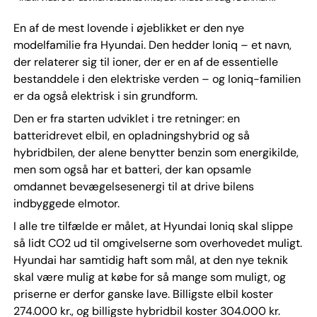
En af de mest lovende i øjeblikket er den nye
modelfamilie fra Hyundai. Den hedder Ioniq – et navn,
der relaterer sig til ioner, der er en af de essentielle
bestanddele i den elektriske verden – og Ioniq-familien
er da også elektrisk i sin grundform.
Den er fra starten udviklet i tre retninger: en
batteridrevet elbil, en opladningshybrid og så
hybridbilen, der alene benytter benzin som energikilde,
men som også har et batteri, der kan opsamle
omdannet bevægelsesenergi til at drive bilens
indbyggede elmotor.
I alle tre tilfælde er målet, at Hyundai Ioniq skal slippe
så lidt CO2 ud til omgivelserne som overhovedet muligt.
Hyundai har samtidig haft som mål, at den nye teknik
skal være mulig at købe for så mange som muligt, og
priserne er derfor ganske lave. Billigste elbil koster
274.000 kr., og billigste hybridbil koster 304.000 kr.