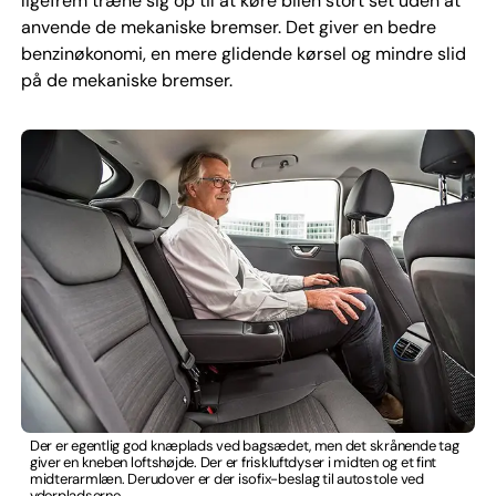
ligefrem træne sig op til at køre bilen stort set uden at
anvende de mekaniske bremser. Det giver en bedre
benzinøkonomi, en mere glidende kørsel og mindre slid
på de mekaniske bremser.
Der er egentlig god knæplads ved bagsædet, men det skrånende tag
giver en kneben loftshøjde. Der er friskluftdyser i midten og et fint
midterarmlæn. Derudover er der isofix-beslag til autostole ved
yderpladserne.