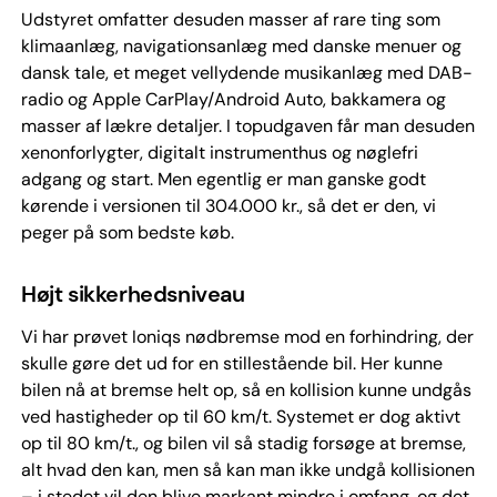
Udstyret omfatter desuden masser af rare ting som
klimaanlæg, navigationsanlæg med danske menuer og
dansk tale, et meget vellydende musikanlæg med DAB-
radio og Apple CarPlay/Android Auto, bakkamera og
masser af lækre detaljer. I topudgaven får man desuden
xenonforlygter, digitalt instrumenthus og nøglefri
adgang og start. Men egentlig er man ganske godt
kørende i versionen til 304.000 kr., så det er den, vi
peger på som bedste køb.
Højt sikkerhedsniveau
Vi har prøvet Ioniqs nødbremse mod en forhindring, der
skulle gøre det ud for en stillestående bil. Her kunne
bilen nå at bremse helt op, så en kollision kunne undgås
ved hastigheder op til 60 km/t. Systemet er dog aktivt
op til 80 km/t., og bilen vil så stadig forsøge at bremse,
alt hvad den kan, men så kan man ikke undgå kolli­sionen
– i stedet vil den blive markant mindre i omfang, og det