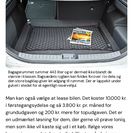
Bagagerummet rummer 443 liter og er dermed ikke blandt de
største i klassen. Bagsædets ryglæn kan foldes forover i to dele, og
den store bagklap giver let adgang til rummet. Der er lappekit under
gulvet i stedet for et egentligt reservehjul.
Man kan også vælge at lease bilen. Det koster 10.000 kr.
i førstegangsydelse og så 3.800 kr. pr. måned for
grundudgaven og 200 kr. mere for topudgaven. Det er
en udmærket løsning for dem, der gerne vil prøve Ioniq,
men som ikke vil kaste sig ud i et køb. Ifølge vores