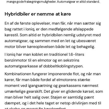
mange gode fralægningsmuligheder. Automatgear er altid standard.
Hybridbiler er nemme at køre
En af de første oplevelser, man får, når man sætter sig
bag rattet i Ioniq, er den medfølgende afslappede
kørestil. Som altid er hybridbilen nemlig udstyret med
automatgear, og sammen med en let og ubesværet
motor bliver køreoplevelsen både let og behagelig.
I Ioniq har man koblet en traditionel 1.6-liters
benzinmotor til en elmotor og en sekstrins
automatgearkasse af dobbeltkoblingstypen.
Kombinationen fungerer imponerende flot, og når man
kører, får man både fordel af elmotorens stærke
moment ved igangsætning og gearkassens nærmest
umærkelige gearskift. Det giver en glidende kørsel, som
man bliver helt salig over. Støjen er samtidig pænt
dæmpet, og i det hele taget er netop drivlinjen med til
at skabe en meget fin kørekomfort.