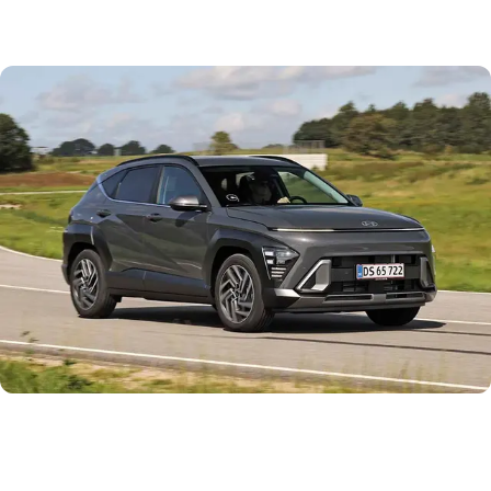
Anden generation af Kona er netop kommet på markedet,
og den findes p.t. kun som benzin- og elbil herhjemme. På
benzinfronten kan man vælge mellem 1.0 (120 hk) eller 1.6
(198 hk). Prisforskellen er cirka 25.000 kr.