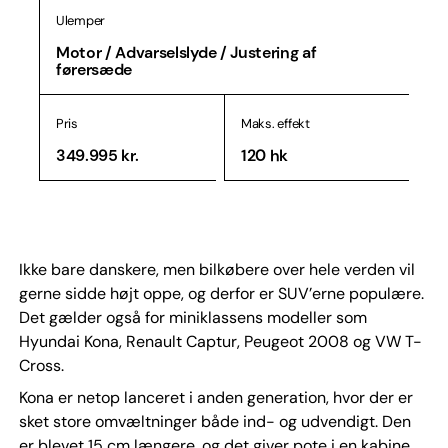
Ulemper
Motor / Advarselslyde / Justering af
førersæde
Pris
Maks. effekt
349.995 kr.
120 hk
Ikke bare danskere, men bilkøbere over hele verden vil
gerne sidde højt oppe, og derfor er SUV’erne populære.
Det gælder også for miniklassens modeller som
Hyundai Kona, Renault Captur, Peugeot 2008 og VW T-
Cross.
Kona er netop lanceret i anden generation, hvor der er
sket store omvæltninger både ind- og udvendigt. Den
er blevet 15 cm længere, og det giver pote i en kabine,