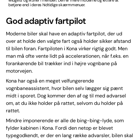
widgets og ikoner i menuen. Den er mere moderne og lettere at
betjene end i deres hidtidige skærmmenuer.
God adaptiv fartpilot
Moderne biler skal have en adaptiv fartpilot, der ud
over at holde den valgte fart også holder sikker afstand
til bilen foran. Fartpiloten i Kona virker rigtig godt. Men
man må ofte vente lidt på accelerationen, når f.eks. en
forankørende bil trækker ind i højre vognbane på
motorvejen.
Kona har også en meget velfungerende
vognbaneassistent, hvor bilen selv lægger sig pænt
midt i sporet. Dog kommer den af og til med advarsel
om, at du ikke holder på rattet, selvom du holder på
rattet.
Mindre imponerende er alle de bing-bing-lyde, som
fylder kabinen i Kona. Fordi den netop er blevet
typegodkendt, er der en lang række advarsler, bilen skal