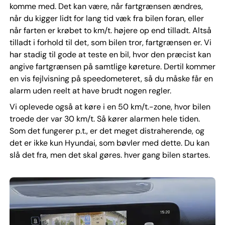
komme med. Det kan være, når fartgrænsen ændres,
når du kigger lidt for lang tid væk fra bilen foran, eller
når farten er krøbet to km/t. højere op end tilladt. Altså
tilladt i forhold til det, som bilen tror, fartgrænsen er. Vi
har stadig til gode at teste en bil, hvor den præcist kan
angive fartgrænsen på samtlige køreture. Dertil kommer
en vis fejlvisning på speedometeret, så du måske får en
alarm uden reelt at have brudt nogen regler.
Vi oplevede også at køre i en 50 km/t.-zone, hvor bilen
troede der var 30 km/t. Så kører alarmen hele tiden.
Som det fungerer p.t., er det meget distraherende, og
det er ikke kun Hyundai, som bøvler med dette. Du kan
slå det fra, men det skal gøres. hver gang bilen startes.