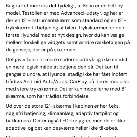
Bag rattet mærkes det tydeligt, at Kona er en helt ny
model. Testbilen er med Advanced-udstyr, og her er
der en 12”-instrumentskærm som standard og en 12”-
trykskærm til betjening af bilen. Trykskærmen er den
første Hyundai med et nyt design, hvor du kan vælge
mellem forskellige widgets samt ændre rækkefølgen på
de genveje, der er på skærmen.
Det giver bilen et mere moderne udtryk og ikke mindst
en mere logisk måde at betjene den på. Det kan til
gengæld undre, at Hyundai stadig ikke har fået indført
trådløs Android Auto/Apple CarPlay på deres modeller
med store trykskærme. Det er kun modellerne med 8”-
skærme, som har trådløs forbindelse.
Ud over de store 12”-skærme i kabinen er her f.eks.
nøglefri betjening, klimaanlæg, adaptiv fartpilot og
bakkamera. Der er også LED-forlygter, men de er ikke
adaptive, og det kan desværre heller ikke tilkøbes.