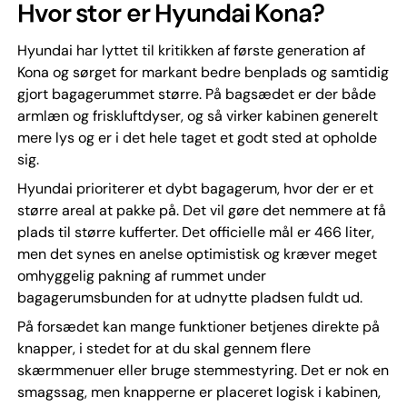
Hvor stor er Hyundai Kona?
Hyundai har lyttet til kritikken af første generation af
Kona og sørget for markant bedre benplads og samtidig
gjort bagagerummet større. På bagsædet er der både
armlæn og friskluftdyser, og så virker kabinen generelt
mere lys og er i det hele taget et godt sted at opholde
sig.
Hyundai prioriterer et dybt bagagerum, hvor der er et
større areal at pakke på. Det vil gøre det nemmere at få
plads til større kufferter. Det officielle mål er 466 liter,
men det synes en anelse optimistisk og kræver meget
omhyggelig pakning af rummet under
bagagerumsbunden for at udnytte pladsen fuldt ud.
På forsædet kan mange funktioner betjenes direkte på
knapper, i stedet for at du skal gennem flere
skærmmenuer eller bruge stemmestyring. Det er nok en
smagssag, men knapperne er placeret logisk i kabinen,