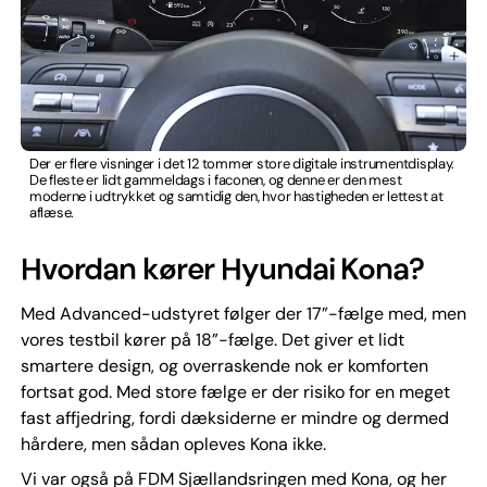
Der er flere visninger i det 12 tommer store digitale instrumentdisplay.
De fleste er lidt gammeldags i faconen, og denne er den mest
moderne i udtrykket og samtidig den, hvor hastigheden er lettest at
aflæse.
Hvordan kører Hyundai Kona?
Med Advanced-udstyret følger der 17”-fælge med, men
vores testbil kører på 18”-fælge. Det giver et lidt
smartere design, og overraskende nok er komforten
fortsat god. Med store fælge er der risiko for en meget
fast affjedring, fordi dæksiderne er mindre og dermed
hårdere, men sådan opleves Kona ikke.
Vi var også på FDM Sjællandsringen med Kona, og her