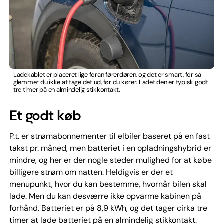
Ladekablet er placeret lige foran førerdøren, og det er smart, for så
glemmer du ikke at tage det ud, før du kører. Ladetiden er typisk godt
tre timer på en almindelig stikkontakt.
Et godt køb
P.t. er strømabonnementer til elbiler baseret på en fast
takst pr. måned, men batteriet i en opladningshybrid er
mindre, og her er der nogle steder mulighed for at købe
billigere strøm om natten. Heldigvis er der et
menupunkt, hvor du kan bestemme, hvornår bilen skal
lade. Men du kan desværre ikke opvarme kabinen på
forhånd. Batteriet er på 8,9 kWh, og det tager cirka tre
timer at lade batteriet på en almindelig stikkontakt.