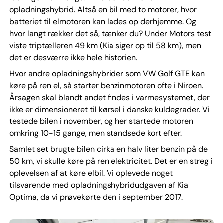
opladningshybrid. Altså en bil med to motorer, hvor
batteriet til elmotoren kan lades op derhjemme. Og
hvor langt rækker det så, tænker du? Under Motors test
viste triptælleren 49 km (Kia siger op til 58 km), men
det er desværre ikke hele historien.
Hvor andre opladningshybrider som VW Golf GTE kan
køre på ren el, så starter benzinmotoren ofte i Niroen.
Årsagen skal blandt andet findes i varmesystemet, der
ikke er dimensioneret til kørsel i danske kuldegrader. Vi
testede bilen i november, og her startede motoren
omkring 10-15 gange, men standsede kort efter.
Samlet set brugte bilen cirka en halv liter benzin på de
50 km, vi skulle køre på ren elektricitet. Det er en streg i
oplevelsen af at køre elbil. Vi oplevede noget
tilsvarende med opladningshybridudgaven af Kia
Optima, da vi prøvekørte den i september 2017.