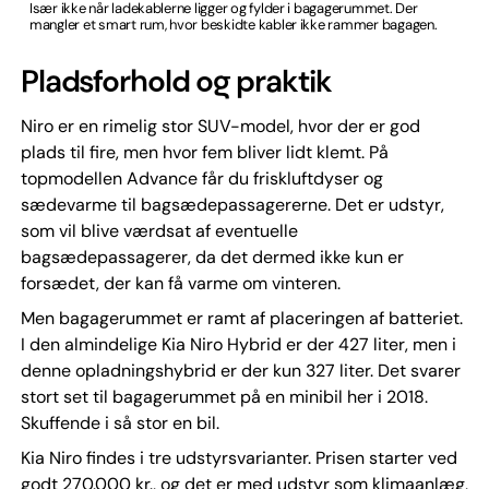
Især ikke når ladekablerne ligger og fylder i bagagerummet. Der
mangler et smart rum, hvor beskidte kabler ikke rammer bagagen.
Pladsforhold og praktik
Niro er en rimelig stor SUV-model, hvor der er god
plads til fire, men hvor fem bliver lidt klemt. På
topmodellen Advance får du friskluftdyser og
sædevarme til bagsædepassagererne. Det er udstyr,
som vil blive værdsat af eventuelle
bagsædepassagerer, da det dermed ikke kun er
forsædet, der kan få varme om vinteren.
Men bagagerummet er ramt af placeringen af batteriet.
I den almindelige Kia Niro Hybrid er der 427 liter, men i
denne opladningshybrid er der kun 327 liter. Det svarer
stort set til bagagerummet på en minibil her i 2018.
Skuffende i så stor en bil.
Kia Niro findes i tre udstyrsvarianter. Prisen starter ved
godt 270.000 kr., og det er med udstyr som klimaanlæg,