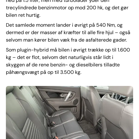
ned på 1.5 liter, men med turbolader yder den
trecylindrede benzinmotor op mod 200 hk, og det gør
bilen ret hurtig.
Det samlede moment lander i øvrigt på 540 Nm, og
dermed er der masser af kræfter til alle fire hjul – også
selvom man kører bilen væk fra de asfalterede gader.
Som plugin-hybrid må bilen i øvrigt trække op til 1.600
kg – det er flot, selvom det naturligvis står lidt i
skyggen af de rene benzin- og dieselbilers tilladte
påhængsvægt på op til 3.500 kg.