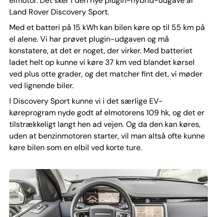
elmotor. Det sker i den nye plugin-hybrid-udgave af
Land Rover Discovery Sport.
Med et batteri på 15 kWh kan bilen køre op til 55 km på
el alene. Vi har prøvet plugin-udgaven og må
konstatere, at det er noget, der virker. Med batteriet
ladet helt op kunne vi køre 37 km ved blandet kørsel
ved plus otte grader, og det matcher fint det, vi møder
ved lignende biler.
I Discovery Sport kunne vi i det særlige EV-
køreprogram nyde godt af elmotorens 109 hk, og det er
tilstrækkeligt langt hen ad vejen. Og da den kan køres,
uden at benzinmotoren starter, vil man altså ofte kunne
køre bilen som en elbil ved korte ture.