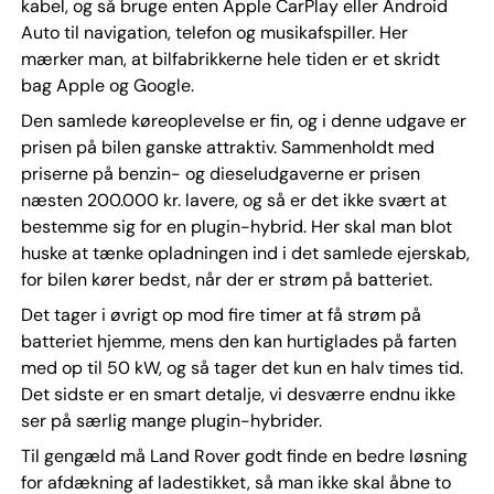
kabel, og så bruge enten Apple CarPlay eller Android
Auto til navigation, telefon og musikafspiller. Her
mærker man, at bilfabrikkerne hele tiden er et skridt
bag Apple og Google.
Den samlede køreoplevelse er fin, og i denne udgave er
prisen på bilen ganske attraktiv. Sammenholdt med
priserne på benzin- og dieseludgaverne er prisen
næsten 200.000 kr. lavere, og så er det ikke svært at
bestemme sig for en plugin-hybrid. Her skal man blot
huske at tænke opladningen ind i det samlede ejerskab,
for bilen kører bedst, når der er strøm på batteriet.
Det tager i øvrigt op mod fire timer at få strøm på
batteriet hjemme, mens den kan hurtiglades på farten
med op til 50 kW, og så tager det kun en halv times tid.
Det sidste er en smart detalje, vi desværre endnu ikke
ser på særlig mange plugin-hybrider.
Til gengæld må Land Rover godt finde en bedre løsning
for afdækning af ladestikket, så man ikke skal åbne to