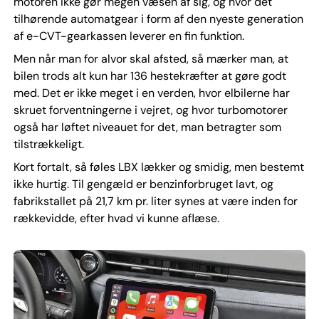
motoren ikke gør megen væsen af sig, og hvor det
tilhørende automatgear i form af den nyeste generation
af e-CVT-gearkassen leverer en fin funktion.
Men når man for alvor skal afsted, så mærker man, at
bilen trods alt kun har 136 hestekræfter at gøre godt
med. Det er ikke meget i en verden, hvor elbilerne har
skruet forventningerne i vejret, og hvor turbomotorer
også har løftet niveauet for det, man betragter som
tilstrækkeligt.
Kort fortalt, så føles LBX lækker og smidig, men bestemt
ikke hurtig. Til gengæld er benzinforbruget lavt, og
fabrikstallet på 21,7 km pr. liter synes at være inden for
rækkevidde, efter hvad vi kunne aflæse.