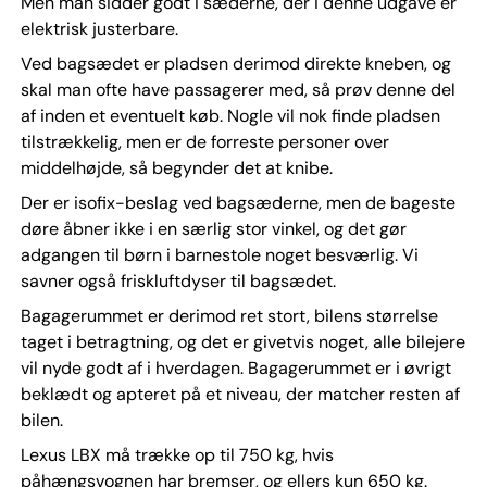
Men man sidder godt i sæderne, der i denne udgave er
elektrisk justerbare.
Ved bagsædet er pladsen derimod direkte kneben, og
skal man ofte have passagerer med, så prøv denne del
af inden et eventuelt køb. Nogle vil nok finde pladsen
tilstrækkelig, men er de forreste personer over
middelhøjde, så begynder det at knibe.
Der er isofix-beslag ved bagsæderne, men de bageste
døre åbner ikke i en særlig stor vinkel, og det gør
adgangen til børn i barnestole noget besværlig. Vi
savner også friskluftdyser til bagsædet.
Bagagerummet er derimod ret stort, bilens størrelse
taget i betragtning, og det er givetvis noget, alle bilejere
vil nyde godt af i hverdagen. Bagagerummet er i øvrigt
beklædt og apteret på et niveau, der matcher resten af
bilen.
Lexus LBX må trække op til 750 kg, hvis
påhængsvognen har bremser, og ellers kun 650 kg.