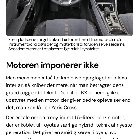
Førerpladsen er meget lækkert udformet med fine materialer på
instrumentbord, dørsider og midterkonsol foruden selve sæderne.
Speedometeret er flot placeret lige midt i synsfeltet.
Motoren imponerer ikke
Men mens man altså let kan blive bjergtaget af bilens
interiør, så kniber det mere, når man betragter dens
grundlæggende teknik. Den lille LBX er nemlig ikke
udstyret med en motor, der giver bedre oplevelser end
det, man kan få i en Yaris Cross.
Der er tale om en trecylindret 1.5-liters benzinmotor,
der er koblet til Toyotas særlige hybrid-teknik af nyeste
generation. Det giver en smidig kørsel i byen, hvor