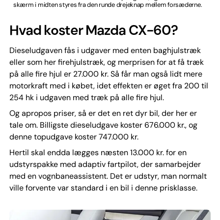
skærm i midten styres fra den runde drejeknap mellem forsæderne.
Hvad koster Mazda CX-60?
Dieseludgaven fås i udgaver med enten baghjulstræk
eller som her firehjulstræk, og merprisen for at få træk
på alle fire hjul er 27.000 kr. Så får man også lidt mere
motorkraft med i købet, idet effekten er øget fra 200 til
254 hk i udgaven med træk på alle fire hjul.
Og apropos priser, så er det en ret dyr bil, der her er
tale om. Billigste dieseludgave koster 676.000 kr., og
denne topudgave koster 747.000 kr.
Hertil skal endda lægges næsten 13.000 kr. for en
udstyrspakke med adaptiv fartpilot, der samarbejder
med en vognbaneassistent. Det er udstyr, man normalt
ville forvente var standard i en bil i denne prisklasse.