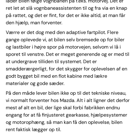
lader bilen følge vognbanen på f.eks. motorvej. Det er
ret let at slå vognbaneassistenten til og fra via en knap
på rattet, og det er fint, for det er ikke altid, at man får
den hjælp, man forventer.
Værre er det dog med den adaptive fartpilot. Flere
gange oplevede vi, at bilen selv bremsede op for biler
og lastbiler i højre spor på motorvejen, selvom vi lå i
sporet til venstre. Det er meget generende og er med til
at undergrave tilliden til systemet. Det er
smadderærgerligt, for det skygger for oplevelsen af en
godt bygget bil med en flot kabine med lækre
materialer og gode sæder.
På den måde lever bilen ikke op til det tekniske niveau,
vi normalt forventer hos Mazda. Alt i alt ligner det derfor
mest af alt en bil, der lige skal forbi fabrikken endnu
engang for at få finjusteret gearkasse, hjælpesystemer
og motorophæng, så man kan få den oplevelse, bilen
rent faktisk lægger op til.