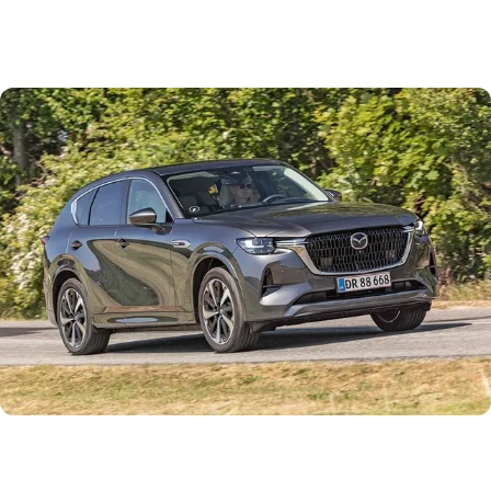
Mazda CX-60 er en stor og kraftfuld SUV i den dyre klasse.
Med firehjulstræk, en sekscylindret dieselmotor og stort
set alt i udstyr lander prisen på trekvart million kr.