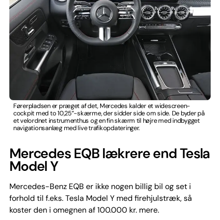
Førerpladsen er præget af det, Mercedes kalder et widescreen-
cockpit med to 10,25”-skærme, der sidder side om side. De byder på
et velordnet instrumenthus og en fin skærm til højre med indbygget
navigationsanlæg med live trafikopdateringer.
Mercedes EQB lækrere end Tesla
Model Y
Mercedes-Benz EQB er ikke nogen billig bil og set i
forhold til f.eks. Tesla Model Y med firehjulstræk, så
koster den i omegnen af 100.000 kr. mere.