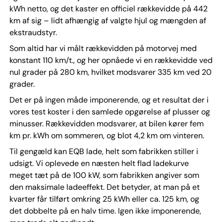
kWh netto, og det kaster en officiel rækkevidde på 442
km af sig – lidt afhængig af valgte hjul og mængden af
ekstraudstyr.
Som altid har vi målt rækkevidden på motorvej med
konstant 110 km/t., og her opnåede vi en rækkevidde ved
nul grader på 280 km, hvilket modsvarer 335 km ved 20
grader.
Det er på ingen måde imponerende, og et resultat der i
vores test koster i den samlede opgørelse af plusser og
minusser. Rækkevidden modsvarer, at bilen kører fem
km pr. kWh om sommeren, og blot 4,2 km om vinteren.
Til gengæld kan EQB lade, helt som fabrikken stiller i
udsigt. Vi oplevede en næsten helt flad ladekurve
meget tæt på de 100 kW, som fabrikken angiver som
den maksimale ladeeffekt. Det betyder, at man på et
kvarter får tilført omkring 25 kWh eller ca. 125 km, og
det dobbelte på en halv time. Igen ikke imponerende,