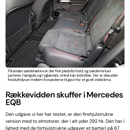
På anden sæderække er der fine pladsforhold, og sæderne kan
justeres i længde, og ryglænets vinkel kan indstilles. Der er desuden
friskluftdyser mellem forsæderne til gavn for et godt indeklima.
Rækkevidden skuffer i Mercedes
EQB
Den udgave vi her har testet, er den firehjulstrukne
version med to elmotorer, der i alt yder 292 hk. Den har i
lighed med de forhjulstrukne udgaver et batteri på 67