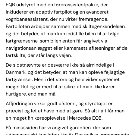
EQB udstyret med en førerassistentpakke, der
inkluderer en adaptiv fartpilot og en avanceret
vognbaneassistent, der nu virker fremragende.
Fartpiloten arbejder sammen med skiltegenkendelsen,
og det betyder, at man kan indstille bilen til at følge
fartgrænserne, som bilen enten får angivet via
navigationsanlægget eller kameraets aflæsninger af de
fartskilte, der står langs vejen.
De sidstnævnte er desværre ikke så almindelige i
Danmark, og det betyder, at man kan opleve fejlagtige
fartgrænser. Men i det store og hele virker systemet
meget flot og er med til at sikre, at man ikke kører
hurtigere, end man må.
Affjedringen virker godt afstemt, og styretøjet er
præcist og let at have med at gøre. Så alt i alt får man
en meget fin køreoplevelse i Mercedes EQB.
På minussiden har vi angivet garantien, der som
udgangspunkt kun løber i to år. Det er ikke imponerende