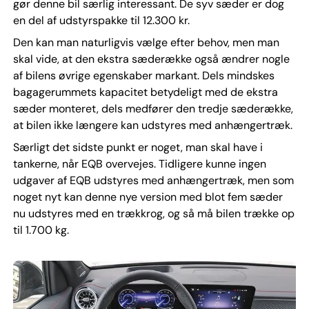
gør denne bil særlig interessant. De syv sæder er dog
en del af udstyrspakke til 12.300 kr.
Den kan man naturligvis vælge efter behov, men man
skal vide, at den ekstra sæderække også ændrer nogle
af bilens øvrige egenskaber markant. Dels mindskes
bagagerummets kapacitet betydeligt med de ekstra
sæder monteret, dels medfører den tredje sæderække,
at bilen ikke længere kan udstyres med anhængertræk.
Særligt det sidste punkt er noget, man skal have i
tankerne, når EQB overvejes. Tidligere kunne ingen
udgaver af EQB udstyres med anhængertræk, men som
noget nyt kan denne nye version med blot fem sæder
nu udstyres med en trækkrog, og så må bilen trække op
til 1.700 kg.