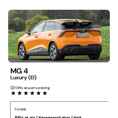
MG 4
Luxury (El)
FDMs ekspertvurdering
Fordele
Billig at eje / Køreegenskaber / Højt