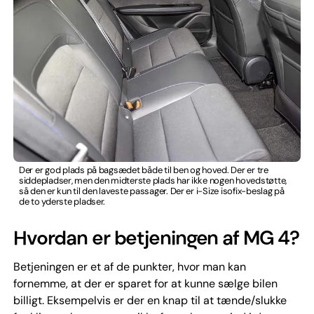
Der er god plads på bagsædet både til ben og hoved. Der er tre
siddepladser, men den midterste plads har ikke nogen hovedstøtte,
så den er kun til den laveste passager. Der er i-Size isofix-beslag på
de to yderste pladser.
Hvordan er betjeningen af MG 4?
Betjeningen er et af de punkter, hvor man kan
fornemme, at der er sparet for at kunne sælge bilen
billigt. Eksempelvis er der en knap til at tænde/slukke