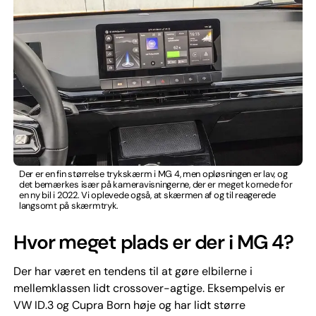
Der er en fin størrelse trykskærm i MG 4, men opløsningen er lav, og
det bemærkes især på kameravisningerne, der er meget kornede for
en ny bil i 2022. Vi oplevede også, at skærmen af og til reagerede
langsomt på skærmtryk.
Hvor meget plads er der i MG 4?
Der har været en tendens til at gøre elbilerne i
mellemklassen lidt crossover-agtige. Eksempelvis er
VW ID.3 og Cupra Born høje og har lidt større