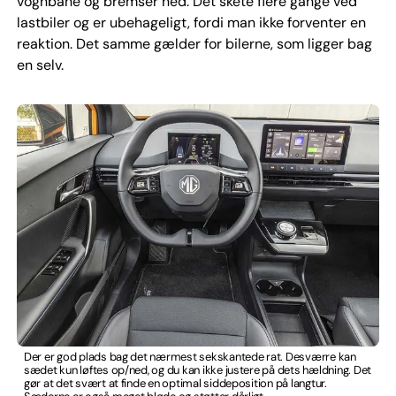
vognbane og bremser ned. Det skete flere gange ved
lastbiler og er ubehageligt, fordi man ikke forventer en
reaktion. Det samme gælder for bilerne, som ligger bag
en selv.
Der er god plads bag det nærmest sekskantede rat. Desværre kan
sædet kun løftes op/ned, og du kan ikke justere på dets hældning. Det
gør at det svært at finde en optimal siddeposition på langtur.