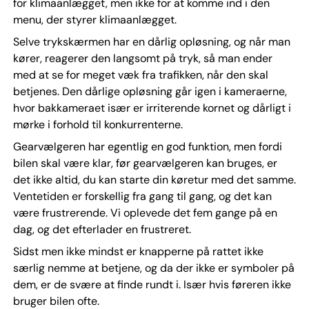
for klimaanlægget, men ikke for at komme ind i den
menu, der styrer klimaanlægget.
Selve trykskærmen har en dårlig opløsning, og når man
kører, reagerer den langsomt på tryk, så man ender
med at se for meget væk fra trafikken, når den skal
betjenes. Den dårlige opløsning går igen i kameraerne,
hvor bakkameraet især er irriterende kornet og dårligt i
mørke i forhold til konkurrenterne.
Gearvælgeren har egentlig en god funktion, men fordi
bilen skal være klar, før gearvælgeren kan bruges, er
det ikke altid, du kan starte din køretur med det samme.
Ventetiden er forskellig fra gang til gang, og det kan
være frustrerende. Vi oplevede det fem gange på en
dag, og det efterlader en frustreret.
Sidst men ikke mindst er knapperne på rattet ikke
særlig nemme at betjene, og da der ikke er symboler på
dem, er de svære at finde rundt i. Især hvis føreren ikke
bruger bilen ofte.