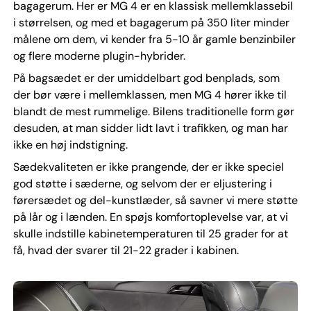
bagagerum. Her er MG 4 er en klassisk mellemklassebil
i størrelsen, og med et bagagerum på 350 liter minder
målene om dem, vi kender fra 5-10 år gamle benzinbiler
og flere moderne plugin-hybrider.
På bagsædet er der umiddelbart god benplads, som
der bør være i mellemklassen, men MG 4 hører ikke til
blandt de mest rummelige. Bilens traditionelle form gør
desuden, at man sidder lidt lavt i trafikken, og man har
ikke en høj indstigning.
Sædekvaliteten er ikke prangende, der er ikke speciel
god støtte i sæderne, og selvom der er eljustering i
førersædet og del-kunstlæder, så savner vi mere støtte
på lår og i lænden. En spøjs komfortoplevelse var, at vi
skulle indstille kabinetemperaturen til 25 grader for at
få, hvad der svarer til 21-22 grader i kabinen.