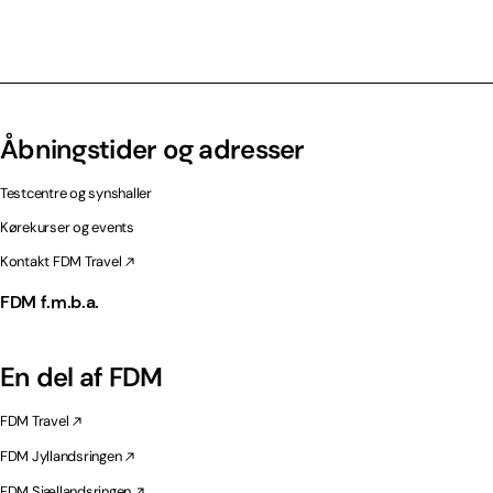
Åbningstider og adresser
Testcentre og synshaller
Kørekurser og events
Kontakt FDM Travel
FDM f.m.b.a.
En del af FDM
FDM Travel
FDM Jyllandsringen
FDM Sjællandsringen