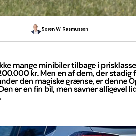
Søren W. Rasmussen
ikke mange minibiler tilbage i prisklass
00.000 kr. Men en af dem, der stadig få
 under den magiske grænse, er denne O
Den er en fin bil, men savner alligevel li
.