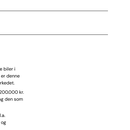
 biler i
m er denne
rkedet.
200.000 kr.
 Tag den som
.a.
 og