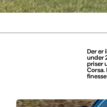
Der er 
under 2
priser
Corsa. 
finesse