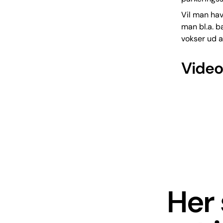
Vil man hav
man bl.a. b
vokser ud a
Video
Her 