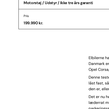
Motorstøj / Udstyr / Ikke tre års garanti
Pris
199.990 kr.
Elbilerne h
Danmark er 
Opel Corsa,
Denne teste
låst fast, 
den er, elle
Det er nu h
læderrat m
parkerings