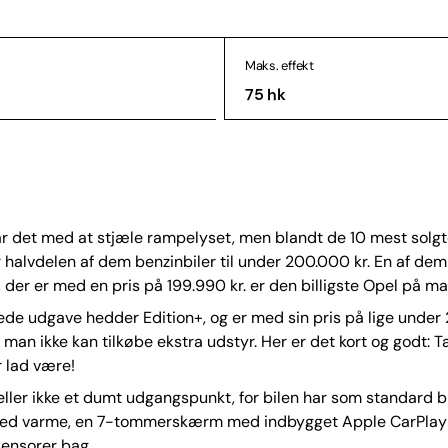
Maks. effekt
75 hk
ar det med at stjæle rampelyset, men blandt de 10 mest solgte
halvdelen af dem benzinbiler til under 200.000 kr. En af de
 der er med en pris på 199.990 kr. er den billigste Opel på ma
de udgave hedder Edition+, og er med sin pris på lige under 
så man ikke kan tilkøbe ekstra udstyr. Her er det kort og godt:
r lad være!
eller ikke et dumt udgangspunkt, for bilen har som standard bl
ed varme, en 7-tommerskærm med indbygget Apple CarPlay
sensorer bag.