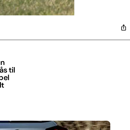
en
s til
pel
dt