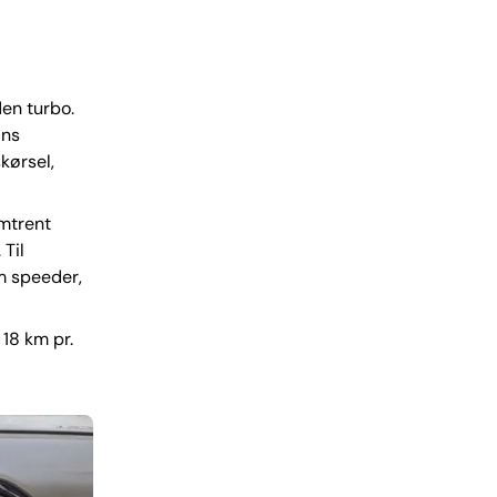
l
den turbo.
ins
kørsel,
omtrent
 Til
em speeder,
 18 km pr.