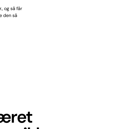
, og så får
e den så
været