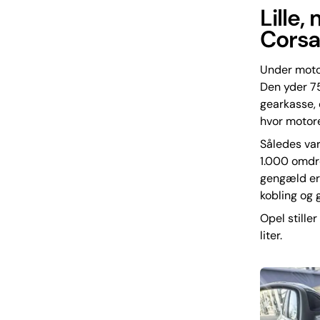
Lille
Cors
Under motor
Den yder 75
gearkasse, 
hvor motore
Således var
1.000 omdre
gengæld er 
kobling og g
Opel stiller
liter.