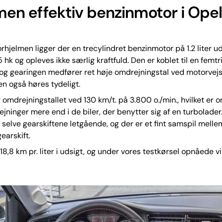
, men effektiv benzinmotor i Ope
a
hjelmen ligger der en trecylindret benzinmotor på 1.2 liter u
 hk og opleves ikke særlig kraftfuld. Den er koblet til en femtr
og gearingen medfører ret høje omdrejningstal ved motorvejs
n også høres tydeligt.
 omdrejningstallet ved 130 km/t. på 3.800 o./min., hvilket er 
jninger mere end i de biler, der benytter sig af en turbolader.
selve gearskiftene letgående, og der er et fint samspil mell
earskift.
 18,8 km pr. liter i udsigt, og under vores testkørsel opnåede vi