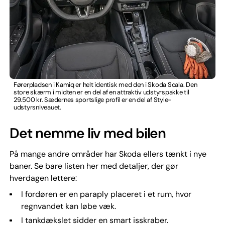
Førerpladsen i Kamiq er helt identisk med den i Skoda Scala. Den
store skærm i midten er en del af en attraktiv udstyrspakke til
29.500 kr. Sædernes sportslige profil er en del af Style-
udstyrsniveauet.
Det nemme liv med bilen
På mange andre områder har Skoda ellers tænkt i nye
baner. Se bare listen her med detaljer, der gør
hverdagen lettere:
I fordøren er en paraply placeret i et rum, hvor
regnvandet kan løbe væk.
I tankdækslet sidder en smart isskraber.