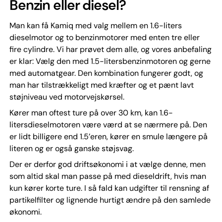
Benzin eller diesel?
Man kan få Kamiq med valg mellem en 1.6-liters
dieselmotor og to benzinmotorer med enten tre eller
fire cylindre. Vi har prøvet dem alle, og vores anbefaling
er klar: Vælg den med 1.5-litersbenzinmotoren og gerne
med automatgear. Den kombination fungerer godt, og
man har tilstrækkeligt med kræfter og et pænt lavt
støjniveau ved motorvejskørsel.
Kører man oftest ture på over 30 km, kan 1.6-
litersdieselmotoren være værd at se nærmere på. Den
er lidt billigere end 1.5’eren, kører en smule længere på
literen og er også ganske støjsvag.
Der er derfor god driftsøkonomi i at vælge denne, men
som altid skal man passe på med dieseldrift, hvis man
kun kører korte ture. I så fald kan udgifter til rensning af
partikelfilter og lignende hurtigt ændre på den samlede
økonomi.