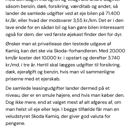
såsom benzin, dæk, forsikring, værditab og andet, så
lander de samlede udgifter ved at eje bilen på 71.400
kr./år, eller hvad der modsvarer 3,55 kr./km. Det er i den
lave ende for en sådan bil og kan gøre bilen interessant
også for dem, der ved første øjekast finder den for dyr.
Ønsker man at privatlease den testede udgave af
Kamiq, kan det ske via Skoda-forhandleren. Med 20.000
km/år koster det 10.000 kr. i opstart og derefter 3.740
kr./md. i tre år. Hertil skal lægges udgifter til forsikring,
dæk, ejerafgift og benzin, hvis man vil sammenligne
priserne med et ejerskab.
De samlede leasingudgifter lander dermed på et
niveau, der er en smule højere, end hvis man køber den.
Dog ikke mere, end at valget mest af alt afgøres af, om
man helst vil eje eller leje. I begge tilfælde får man en
veludstyret Skoda Kamiq, der giver god valuta for
pengene.