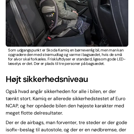
Som udgangspunkt er Skoda Kamiq en børnevenlig bil, men man kan
opgradere den med strømudtag og varme i bagsædet, hvis de små
for alvor skal forkæles. Friskluftdyser er standard, ligesom gode LED-
læselys er det. Der er plads til tre personer på bagsædet.
Højt sikkerhedsniveau
Også hvad angår sikkerheden for alle i bilen, er der
tænkt stort. Kamiq er allerede sikkerhedstestet af Euro
NCAP, og her opnåede bilen den højeste karakter med
meget flotte delresultater.
Der er de airbags, man forventer, tre steder er der gode
isofix-beslag til autostole, og der er en nødbremse, der