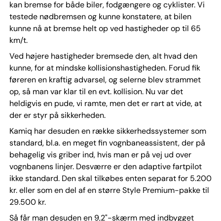
kan bremse for både biler, fodgængere og cyklister. Vi
testede nødbremsen og kunne konstatere, at bilen
kunne nå at bremse helt op ved hastigheder op til 65
km/t.
Ved højere hastigheder bremsede den, alt hvad den
kunne, for at mindske kollisionshastigheden. Forud fik
føreren en kraftig advarsel, og selerne blev strammet
op, så man var klar til en evt. kollision. Nu var det
heldigvis en pude, vi ramte, men det er rart at vide, at
der er styr på sikkerheden.
Kamiq har desuden en række sikkerhedssystemer som
standard, bl.a. en meget fin vognbaneassistent, der på
behagelig vis griber ind, hvis man er på vej ud over
vognbanens linjer. Desværre er den adaptive fartpilot
ikke standard. Den skal tilkøbes enten separat for 5.200
kr. eller som en del af en større Style Premium-pakke til
29.500 kr.
Så får man desuden en 9,2"-skærm med indbygget