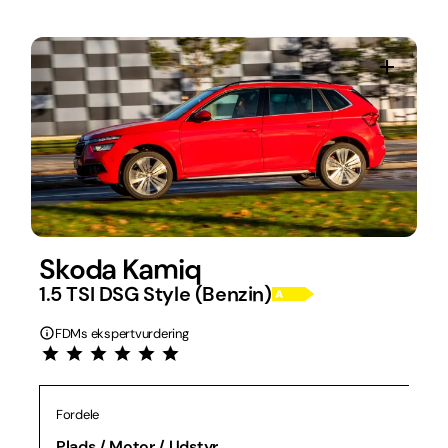
Skoda Kamiq
1.5 TSI DSG Style (Benzin)
FDMs ekspertvurdering
Fordele
Plads / Motor / Udstyr