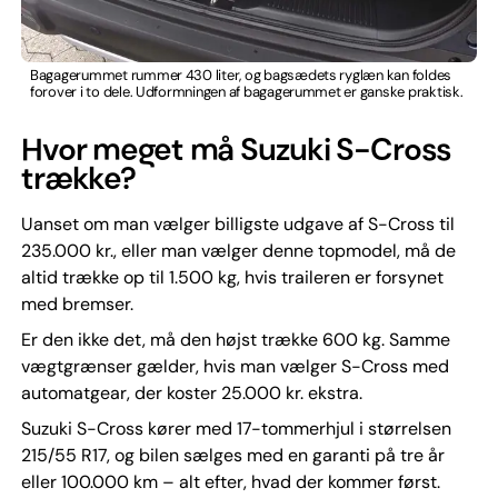
Bagagerummet rummer 430 liter, og bagsædets ryglæn kan foldes
forover i to dele. Udformningen af bagagerummet er ganske praktisk.
Hvor meget må Suzuki S-Cross
trække?
Uanset om man vælger billigste udgave af S-Cross til
235.000 kr., eller man vælger denne topmodel, må de
altid trække op til 1.500 kg, hvis traileren er forsynet
med bremser.
Er den ikke det, må den højst trække 600 kg. Samme
vægtgrænser gælder, hvis man vælger S-Cross med
automatgear, der koster 25.000 kr. ekstra.
Suzuki S-Cross kører med 17-tommerhjul i størrelsen
215/55 R17, og bilen sælges med en garanti på tre år
eller 100.000 km – alt efter, hvad der kommer først.