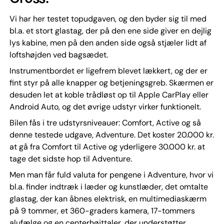
Vi har her testet topudgaven, og den byder sig til med
bl.a. et stort glastag, der på den ene side giver en dejlig
lys kabine, men på den anden side også stjæler lidt af
loftshøjden ved bagsædet.
Instrumentbordet er ligefrem blevet lækkert, og der er
fint styr på alle knapper og betjeningsgreb. Skærmen er
desuden let at koble trådløst op til Apple CarPlay eller
Android Auto, og det øvrige udstyr virker funktionelt.
Bilen fås i tre udstyrsniveauer: Comfort, Active og så
denne testede udgave, Adventure. Det koster 20.000 kr.
at gå fra Comfort til Active og yderligere 30.000 kr. at
tage det sidste hop til Adventure.
Men man får fuld valuta for pengene i Adventure, hvor vi
bl.a. finder indtræk i læder og kunstlæder, det omtalte
glastag, der kan åbnes elektrisk, en multimediaskærm
på 9 tommer, et 360-graders kamera, 17-tommers
alufælge og en centerhøjttaler, der understøtter