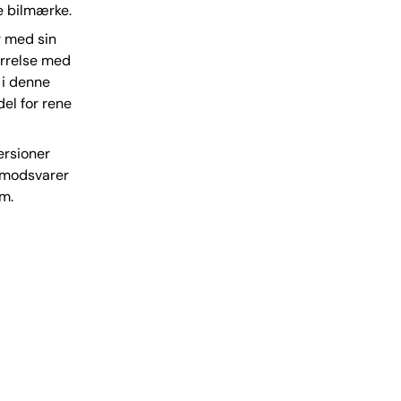
e bilmærke.
r med sin
ørrelse med
 i denne
del for rene
ersioner
t modsvarer
km.