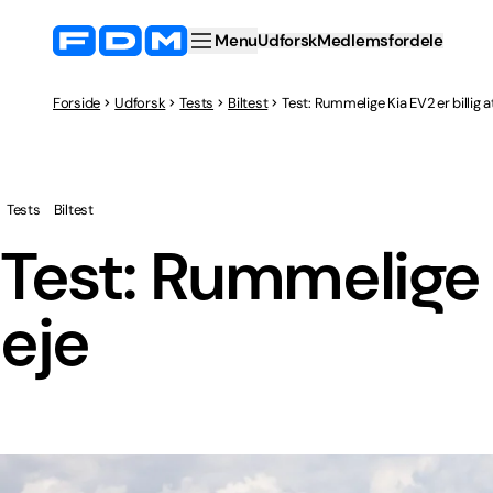
Menu
Udforsk
Medlemsfordele
Forside
Udforsk
Tests
Biltest
Test: Rummelige Kia EV2 er billig a
Tests
Biltest
Test: Rummelige K
eje