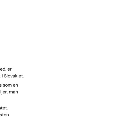
ed, er
i Slovakiet.
es som en
ljer, man
tet.
æsten