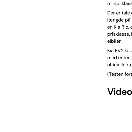
minibilklas
Der er tale
længde på l
en Kia Rio, 
prisklasse. 
elbiler.
Kia EV2 kos
med enten e
officielle 
(Testen for
Video