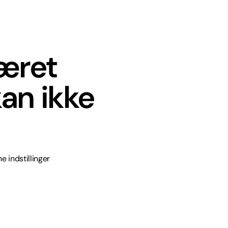
været
an ikke
e indstillinger