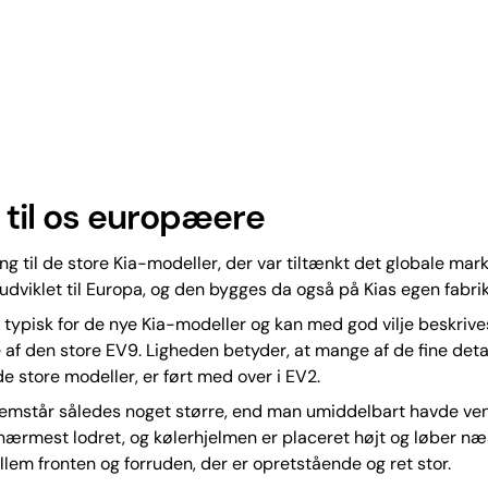
 til os europæere
g til de store Kia-modeller, der var tiltænkt det globale mark
dviklet til Europa, og den bygges da også på Kias egen fabrik 
 typisk for de nye Kia-modeller og kan med god vilje beskriv
af den store EV9. Ligheden betyder, at mange af de fine deta
de store modeller, er ført med over i EV2.
remstår således noget større, end man umiddelbart havde ven
nærmest lodret, og kølerhjelmen er placeret højt og løber n
lem fronten og forruden, der er opretstående og ret stor.