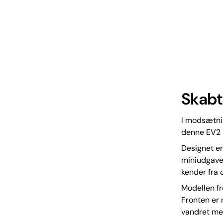
Skabt
I modsætnin
denne EV2 u
Designet er
miniudgave 
kender fra 
Modellen f
Fronten er 
vandret mel