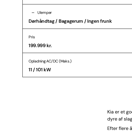
Ulemper
Dørhåndtag / Bagagerum / Ingen frunk
Pris
199.999 kr.
Opladning AC/DC (Maks.)
11 / 101 kW
Kia er et g
dyre af sla
Efter flere