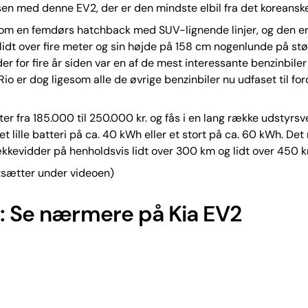
sen med denne EV2, der er den mindste elbil fra det koreansk
 om en femdørs hatchback med SUV-lignende linjer, og den e
idt over fire meter og sin højde på 158 cm nogenlunde på st
der for fire år siden var en af de mest interessante benzinbiler
Rio er dog ligesom alle de øvrige benzinbiler nu udfaset til for
ter fra 185.000 til 250.000 kr. og fås i en lang række udstyrsv
t lille batteri på ca. 40 kWh eller et stort på ca. 60 kWh. De
rækkevidder på henholdsvis lidt over 300 km og lidt over 450 
tsætter under videoen)
: Se nærmere på Kia EV2