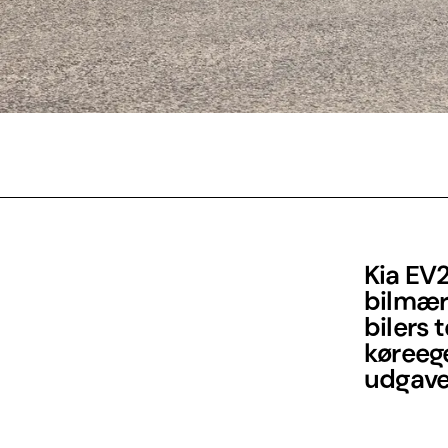
Kia EV2
bilmærk
bilers 
køreege
udgave 