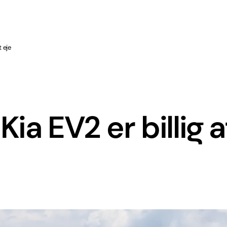
t eje
ia EV2 er billig a