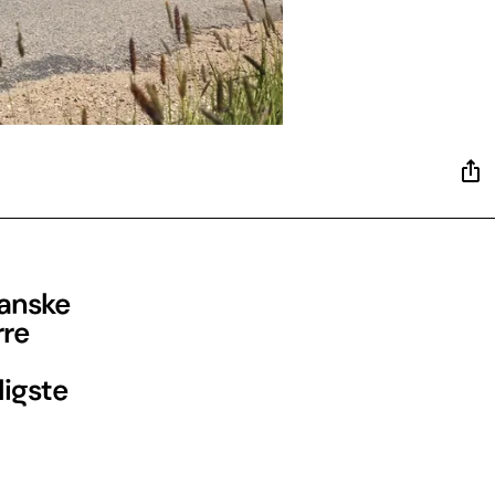
eanske
rre
ligste