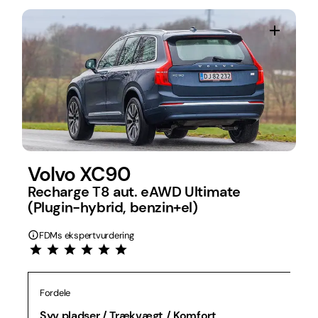
Volvo XC90
Recharge T8 aut. eAWD Ultimate
(Plugin-hybrid, benzin+el)
FDMs ekspertvurdering
Fordele
Syv pladser / Trækvægt / Komfort