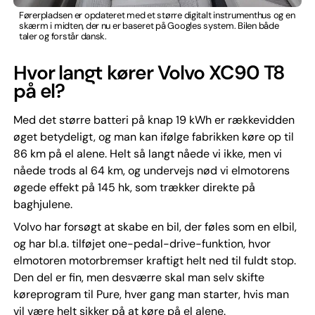
Førerpladsen er opdateret med et større digitalt instrumenthus og en
skærm i midten, der nu er baseret på Googles system. Bilen både
taler og forstår dansk.
Hvor langt kører Volvo XC90 T8
på el?
Med det større batteri på knap 19 kWh er rækkevidden
øget betydeligt, og man kan ifølge fabrikken køre op til
86 km på el alene. Helt så langt nåede vi ikke, men vi
nåede trods al 64 km, og undervejs nød vi elmotorens
øgede effekt på 145 hk, som trækker direkte på
baghjulene.
Volvo har forsøgt at skabe en bil, der føles som en elbil,
og har bl.a. tilføjet one-pedal-drive-funktion, hvor
elmotoren motorbremser kraftigt helt ned til fuldt stop.
Den del er fin, men desværre skal man selv skifte
køreprogram til Pure, hver gang man starter, hvis man
vil være helt sikker på at køre på el alene.