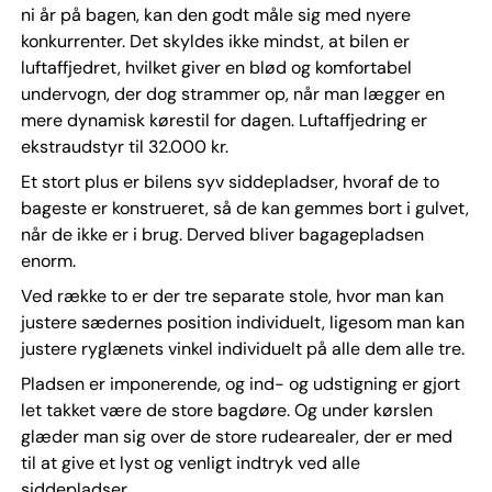
ni år på bagen, kan den godt måle sig med nyere
konkurrenter. Det skyldes ikke mindst, at bilen er
luftaffjedret, hvilket giver en blød og komfortabel
undervogn, der dog strammer op, når man lægger en
mere dynamisk kørestil for dagen. Luftaffjedring er
ekstraudstyr til 32.000 kr.
Et stort plus er bilens syv siddepladser, hvoraf de to
bageste er konstrueret, så de kan gemmes bort i gulvet,
når de ikke er i brug. Derved bliver bagagepladsen
enorm.
Ved række to er der tre separate stole, hvor man kan
justere sædernes position individuelt, ligesom man kan
justere ryglænets vinkel individuelt på alle dem alle tre.
Pladsen er imponerende, og ind- og udstigning er gjort
let takket være de store bagdøre. Og under kørslen
glæder man sig over de store rudearealer, der er med
til at give et lyst og venligt indtryk ved alle
siddepladser.