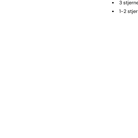
3 stjern
1-2 stje