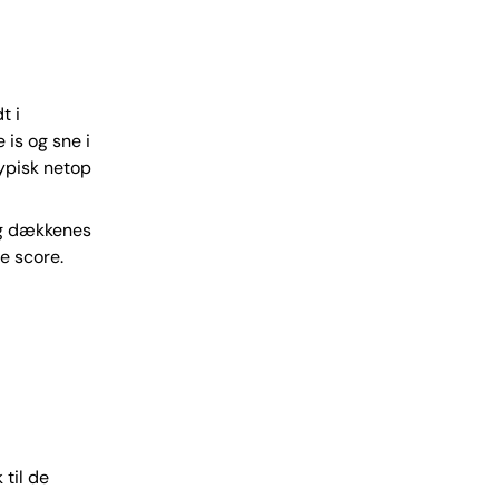
t i
 is og sne i
typisk netop
og dækkenes
de score.
til de