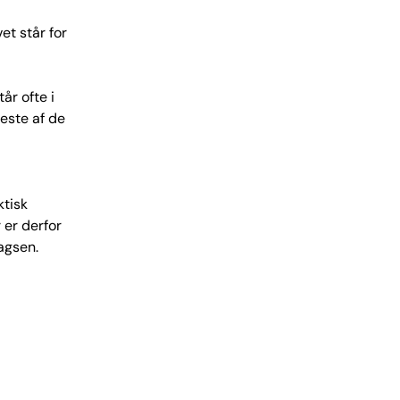
et står for
år ofte i
leste af de
ktisk
er derfor
agsen.