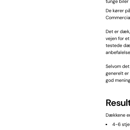
tunge biler
De kører på
Commercial 
Det er dæk,
vejen for e
testede dæk
anbefalelse
Selvom det 
generelt e
god mening 
Resul
Dækkene er
4-6 stj