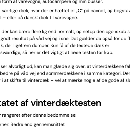
 i form af varevogne, autocampere og minibusser.
 særlige dæk, hvor der er hæftet et „C“ på navnet, og bogstav
– eller på dansk: dæk til varevogne.
 der kan bære flere kg end normalt, og netop den egenskab st
t godt resultat på våd vej og i sne. Det gælder da også for de f
, der ligefrem dumper. Kun få af de testede dæk er
sværdige, så her er det vigtigt at læse testen før køb.
ser alvorligt ud, kan man glæde sig over, at vinterdækkene fa
r bedre på våd vej end sommerdækkene i samme kategori. Der 
i at skifte til vinterdæk – vel at mærke nogle af de gode af sl
tatet af vinterdæktesten
 rangeret efter denne bedømmelse:
erner: Bedre end gennemsnittet