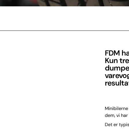
FDM har
Kun tre
dumped
varevog
resulta
Minibilerne 
dem, vi har 
Det er typi