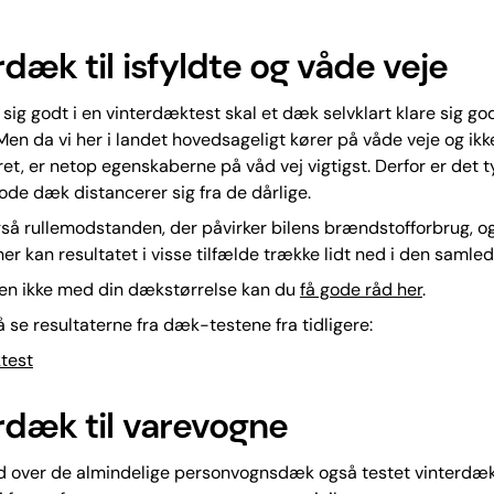
rdæk til isfyldte og våde veje
 sig godt i en vinterdæktest skal et dæk selvklart klare sig god
 Men da vi her i landet hovedsageligt kører på våde veje og ikke
ret, er netop egenskaberne på våd vej vigtigst. Derfor er det 
gode dæk distancerer sig fra de dårlige.
gså rullemodstanden, der påvirker bilens brændstofforbrug, 
 her kan resultatet i visse tilfælde trække lidt ned i den samle
ten ikke med din dækstørrelse kan du
få gode råd her
.
 se resultaterne fra dæk-testene fra tidligere:
test
rdæk til varevogne
 ud over de almindelige personvognsdæk også testet vinterdæk 