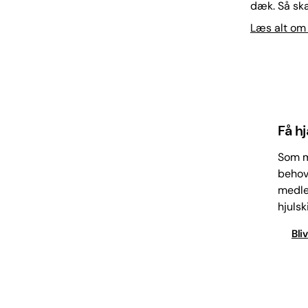
dæk. Så ska
Læs alt om
Få h
Som m
behov.
medle
hjulski
Bli