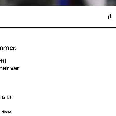
ommer.
il
her var
rdæk til
 disse