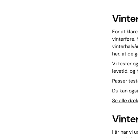
Vinte
For at klare
vinterføre.
vinterhalvå
her, at de 
Vi tester o
levetid, og
Passer tes
Du kan også
Se alle dæk
Vinte
I år har vi