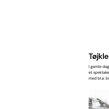
Tøjkl
I gamle da
et spektake
med bl.a. b