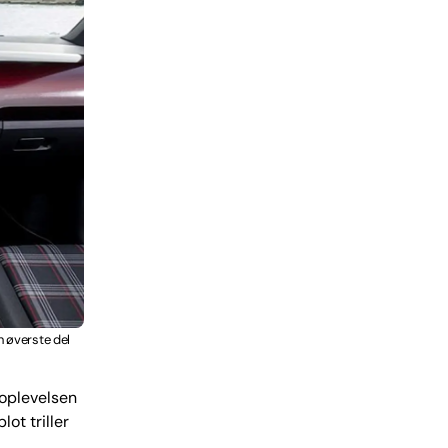
n øverste del
 oplevelsen
ot triller