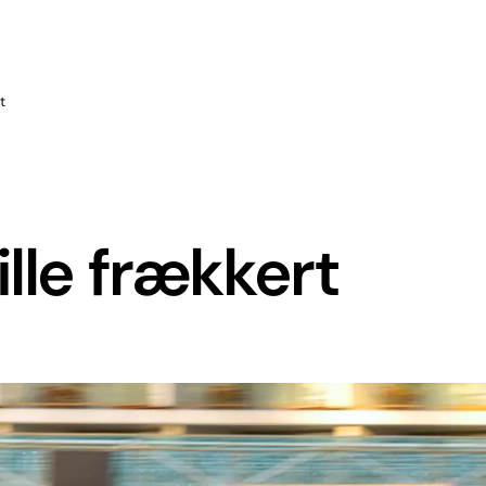
t
lle frækkert