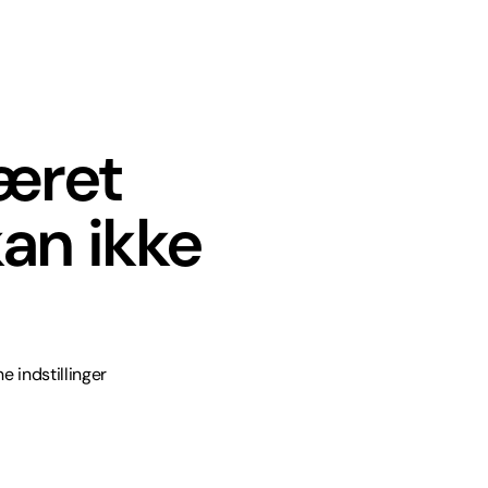
været
an ikke
e indstillinger