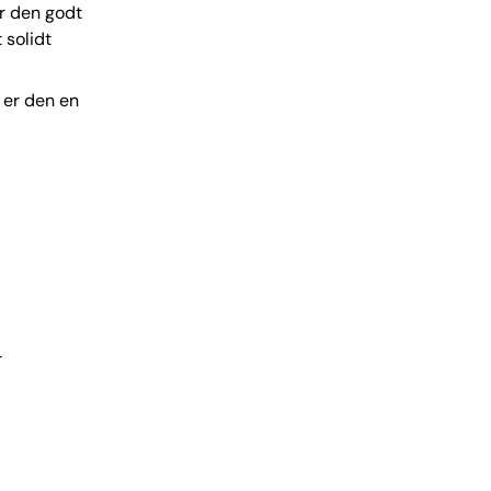
r den godt
 solidt
d er den en
r