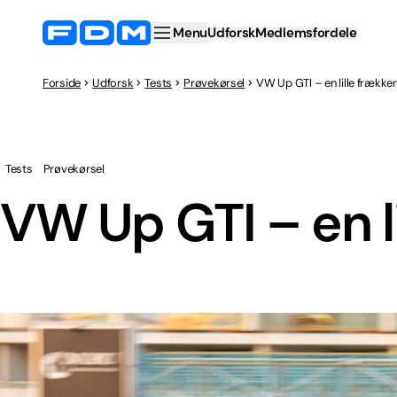
Menu
Udforsk
Medlemsfordele
Forside
Udforsk
Tests
Prøvekørsel
VW Up GTI – en lille frækker
Tests
Prøvekørsel
VW Up GTI – en li