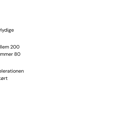
vlydige
ellem 200
 rammer 80
elerationen
kørt