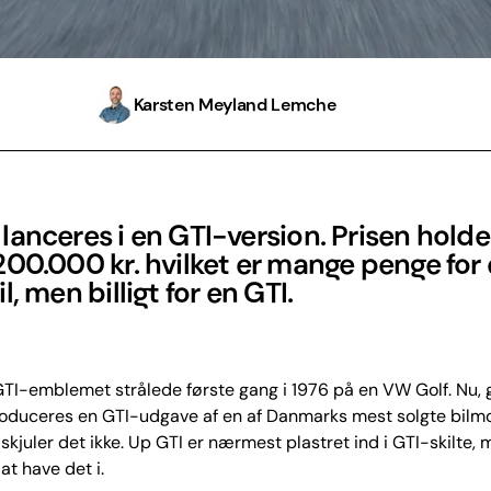
Karsten Meyland Lemche
anceres i en GTI-version. Prisen holde
00.000 kr. hvilket er mange penge for
l, men billigt for en GTI.
I-emblemet strålede første gang i 1976 på en VW Golf. Nu, 
roduceres en GTI-udgave af en af Danmarks mest solgte bilm
skjuler det ikke. Up GTI er nærmest plastret ind i GTI-skilte,
at have det i.