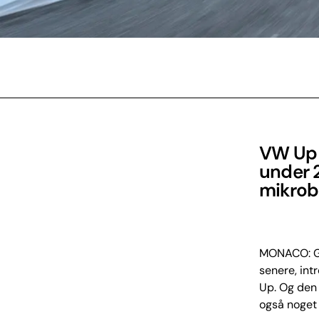
VW Up l
under 2
mikrobi
MONACO: GT
senere, int
Up. Og den 
også noget 