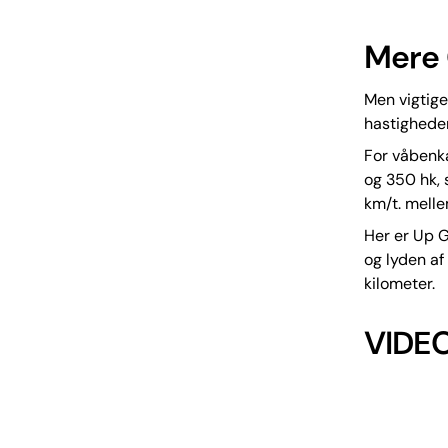
Mere 
Men vigtige
hastigheder.
For våbenka
og 350 hk, 
km/t. melle
Her er Up G
og lyden af
kilometer.
VIDEO