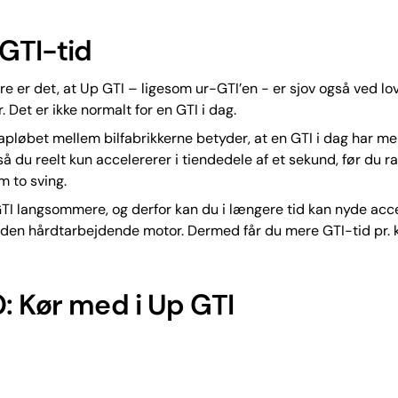
GTI-tid
re er det, at Up GTI – ligesom ur-GTI’en - er sjov også ved lo
 Det er ikke normalt for en GTI i dag.
pløbet mellem bilfabrikkerne betyder, at en GTI i dag har m
så du reelt kun accelererer i tiendedele af et sekund, før du
m to sving.
TI langsommere, og derfor kan du i længere tid kan nyde acc
 den hårdtarbejdende motor. Dermed får du mere GTI-tid pr. 
: Kør med i Up GTI