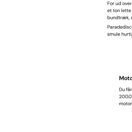
For ud over
et ton lett
bundtræk, d
Paradedisci
smule hurti
Moto
Du får
200.00
motor