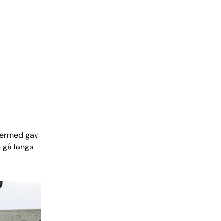
dermed gav
n gå langs