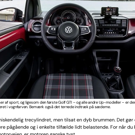
 af sport, og ligesom den første Golf GTI – og alle andre Up-modeller – er de
keret i vognfarven. Bemærk også det ternede indtræk på sæderne.
iskendelig trecylindret, men tilsat en dyb brummen. Det gør
re pågående og i enkelte tilfælde lidt belastende. For når du bl
otorvejen, er motoren ganske tyst.