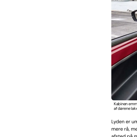
Kabinen emmer
af dørene la
Lyden er um
mere rå, me
afsted på m