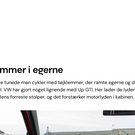
emmer i egerne
ge tunede man cykler med tøjklemmer, der ramte egerne og 
l. VW har gjort noget lignende med Up GTI. Her lader de lyde
ilens forreste stolper, og det forstærker motorlyden i kabinen.