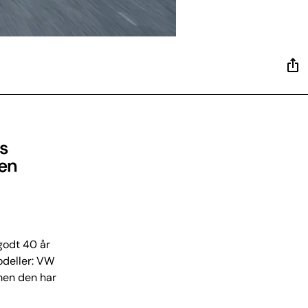
s
 en
godt 40 år
odeller: VW
 men den har