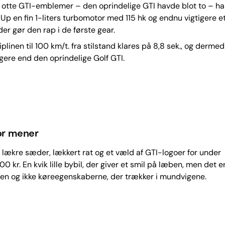
 otte GTI-emblemer – den oprindelige GTI havde blot to – ha
e Up en fin 1-liters turbomotor med 115 hk og endnu vigtigere et
er gør den rap i de første gear.
plinen til 100 km/t. fra stilstand klares på 8,8 sek., og derme
gere end den oprindelige Golf GTI.
r mener
 lækre sæder, lækkert rat og et væld af GTI-logoer for under
0 kr. En kvik lille bybil, der giver et smil på læben, men det e
en og ikke køreegenskaberne, der trækker i mundvigene.