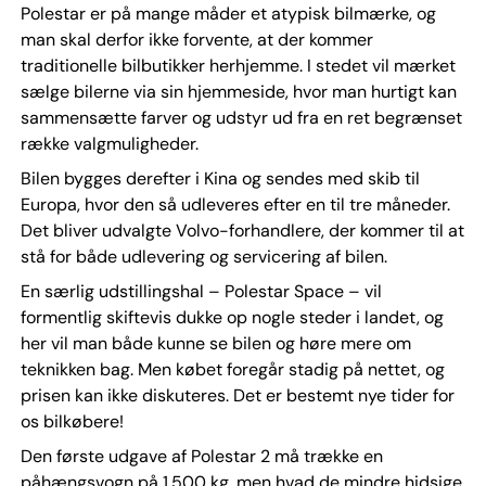
Polestar er på mange måder et atypisk bilmærke, og
man skal derfor ikke forvente, at der kommer
traditionelle bilbutikker herhjemme. I stedet vil mærket
sælge bilerne via sin hjemmeside, hvor man hurtigt kan
sammensætte farver og udstyr ud fra en ret begrænset
række valgmuligheder.
Bilen bygges derefter i Kina og sendes med skib til
Europa, hvor den så udleveres efter en til tre måneder.
Det bliver udvalgte Volvo-forhandlere, der kommer til at
stå for både udlevering og servicering af bilen.
En særlig udstillingshal – Polestar Space – vil
formentlig skiftevis dukke op nogle steder i landet, og
her vil man både kunne se bilen og høre mere om
teknikken bag. Men købet foregår stadig på nettet, og
prisen kan ikke diskuteres. Det er bestemt nye tider for
os bilkøbere!
Den første udgave af Polestar 2 må trække en
påhængsvogn på 1.500 kg, men hvad de mindre hidsige