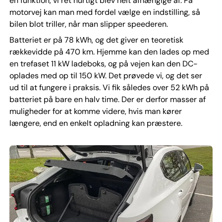
en funktion, vi ret hurtigt blev helt afhængige af. På
motorvej kan man med fordel vælge en indstilling, så
bilen blot triller, når man slipper speederen.
Batteriet er på 78 kWh, og det giver en teoretisk
rækkevidde på 470 km. Hjemme kan den lades op med
en trefaset 11 kW ladeboks, og på vejen kan den DC-
oplades med op til 150 kW. Det prøvede vi, og det ser
ud til at fungere i praksis. Vi fik således over 52 kWh på
batteriet på bare en halv time. Der er derfor masser af
muligheder for at komme videre, hvis man kører
længere, end en enkelt opladning kan præstere.