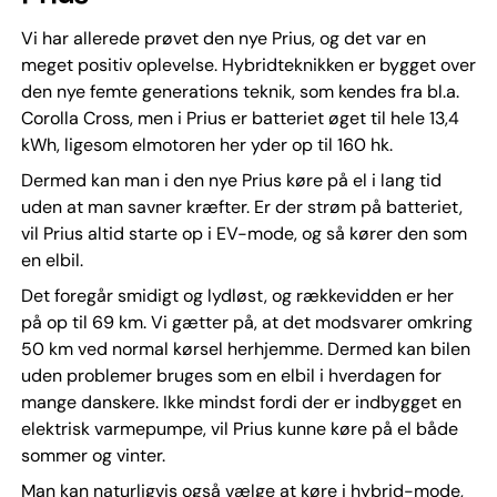
Vi har allerede prøvet den nye Prius, og det var en
meget positiv oplevelse. Hybridteknikken er bygget over
den nye femte generations teknik, som kendes fra bl.a.
Corolla Cross, men i Prius er batteriet øget til hele 13,4
kWh, ligesom elmotoren her yder op til 160 hk.
Dermed kan man i den nye Prius køre på el i lang tid
uden at man savner kræfter. Er der strøm på batteriet,
vil Prius altid starte op i EV-mode, og så kører den som
en elbil.
Det foregår smidigt og lydløst, og rækkevidden er her
på op til 69 km. Vi gætter på, at det modsvarer omkring
50 km ved normal kørsel herhjemme. Dermed kan bilen
uden problemer bruges som en elbil i hverdagen for
mange danskere. Ikke mindst fordi der er indbygget en
elektrisk varmepumpe, vil Prius kunne køre på el både
sommer og vinter.
Man kan naturligvis også vælge at køre i hybrid-mode,