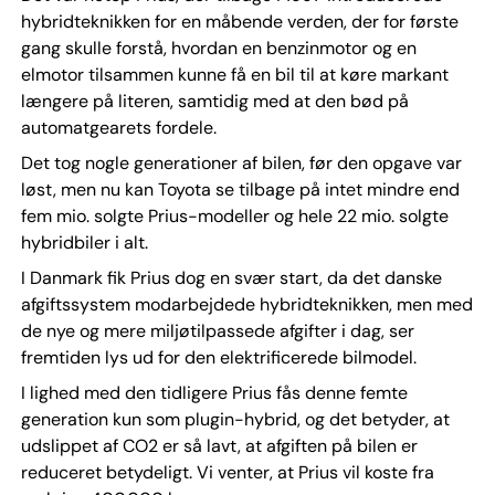
hybridteknikken for en måbende verden, der for første
gang skulle forstå, hvordan en benzinmotor og en
elmotor tilsammen kunne få en bil til at køre markant
længere på literen, samtidig med at den bød på
automatgearets fordele.
Det tog nogle generationer af bilen, før den opgave var
løst, men nu kan Toyota se tilbage på intet mindre end
fem mio. solgte Prius-modeller og hele 22 mio. solgte
hybridbiler i alt.
I Danmark fik Prius dog en svær start, da det danske
afgiftssystem modarbejdede hybridteknikken, men med
de nye og mere miljøtilpassede afgifter i dag, ser
fremtiden lys ud for den elektrificerede bilmodel.
I lighed med den tidligere Prius fås denne femte
generation kun som plugin-hybrid, og det betyder, at
udslippet af CO2 er så lavt, at afgiften på bilen er
reduceret betydeligt. Vi venter, at Prius vil koste fra