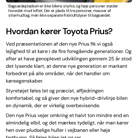
Bagsædepladsen er ikke bilens styrke, og høje personer støder
hovedet mod loftet. Der er plads til tre personer, masser af
strømudtag, men ikke separate friskluftdyser til bagsædet.
Hvordan kører Toyota Prius?
Ved præsentationen af den nye Prius fik vi også
lejlighed til at køre i de fire foregående generationer. Og
efter at have genoplevet udviklingen gennem 25 år stod
det lysende klart, at denne nye generation er markant
forbedret på alle områder, når det handler om
køreegenskaber.
Styretøjet føles let og præcist, affjedringen
komfortabel, og så giver den nye hybrid-drivlinje bilen
en dynamik, der er virkelig overbevisende.
Den nye Prius vejer omkring et halvt ton mindre end en
almindelig elbil, og det mærkes tydeligt, når man kører
hen over pludselige huller i vejbanen eller høje
fartbump. Så føles bilen let og rar.