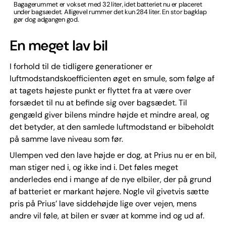
Bagagerummet er vokset med 32 liter, idet batteriet nu er placeret
under bagsædet. Alligevel rummer det kun 284 liter. En stor bagklap
gør dog adgangen god.
En meget lav bil
I forhold til de tidligere generationer er
luftmodstandskoefficienten øget en smule, som følge af
at tagets højeste punkt er flyttet fra at være over
forsædet til nu at befinde sig over bagsædet. Til
gengæld giver bilens mindre højde et mindre areal, og
det betyder, at den samlede luftmodstand er bibeholdt
på samme lave niveau som før.
Ulempen ved den lave højde er dog, at Prius nu er en bil,
man stiger ned i, og ikke ind i. Det føles meget
anderledes end i mange af de nye elbiler, der på grund
af batteriet er markant højere. Nogle vil givetvis sætte
pris på Prius’ lave siddehøjde lige over vejen, mens
andre vil føle, at bilen er svær at komme ind og ud af.