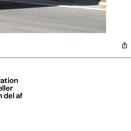
ration
ller
 del af