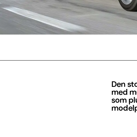
Den sto
med mul
som plu
model