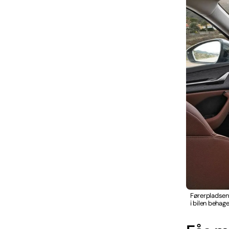
Førerpladsen 
i bilen behag