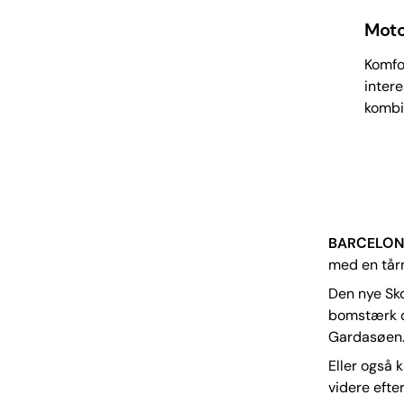
Moto
Komfor
inter
kombi
BARCELO
med en tårn
Den nye Sk
bomstærk d
Gardasøen
Eller også 
videre eft