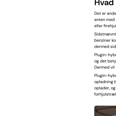
Hvad 
Det er ande
enten med 
eller fireh
Sidstnævnte
benziner ko
dermed sids
Plugin-hybr
og det bety
Dermed vil 
Plugin-hybr
opladning b
oplader, og
forhjulstræ