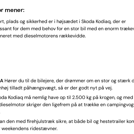
r mener:
t, plads og sikkerhed er i højsædet i Skoda Kodiaq, der er
essant for dem med behov for en stor bil med en enorm træke
neret med dieselmotorens rækkevidde.
NA
Hører du til de bilejere, der drømmer om en stor og stærk d
høj tilladt påhængsvægt, så er der godt nyt på vej.
oda Kodiaq må nemlig have op til 2.500 kg på krogen, og med
ieselmotor skriger den ligefrem på at trække en campingvogn
.
kan den med firehjulstræk sikre, at både bil og hestetrailer k
er weekendens ridestævner.