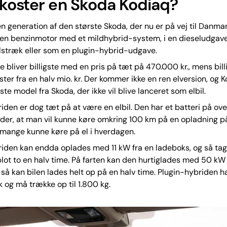
koster en Skoda Kodiaq?
n generation af den største Skoda, der nu er på vej til Danmar
en benzinmotor med et mildhybrid-system, i en dieseludgav
julstræk eller som en plugin-hybrid-udgave.
 bliver billigste med en pris på tæt på 470.000 kr., mens bill
ster fra en halv mio. kr. Der kommer ikke en ren elversion, og K
te model fra Skoda, der ikke vil blive lanceret som elbil.
iden er dog tæt på at være en elbil. Den har et batteri på ov
der, at man vil kunne køre omkring 100 km på en opladning på
mange kunne køre på el i hverdagen.
iden kan endda oplades med 11 kW fra en ladeboks, og så tag
lot to en halv time. På farten kan den hurtiglades med 50 kW
 så kan bilen lades helt op på en halv time. Plugin-hybriden ha
k og må trække op til 1.800 kg.