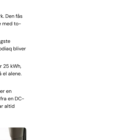
k. Den fås
e med to-
igste
odiaq bliver
er 25 kWh,
 el alene.
er en
 fra en DC-
r altid