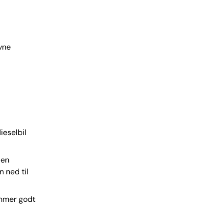
vne
ieselbil
 en
 ned til
ommer godt