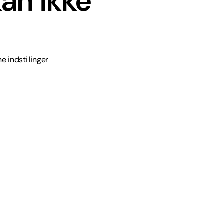
an ikke
e indstillinger