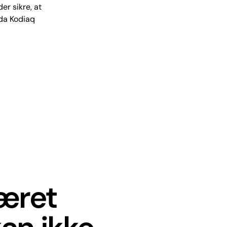
r sikre, at
oda Kodiaq
været