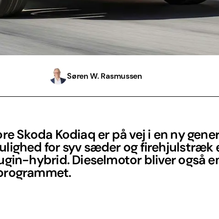
Søren W. Rasmussen
re Skoda Kodiaq er på vej i en ny gene
ighed for syv sæder og firehjulstræk e
gin-hybrid. Dieselmotor bliver også en
programmet.