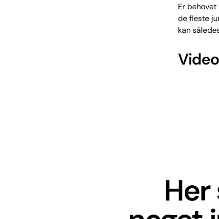
Er behovet 
de fleste j
kan således
Video
Her 