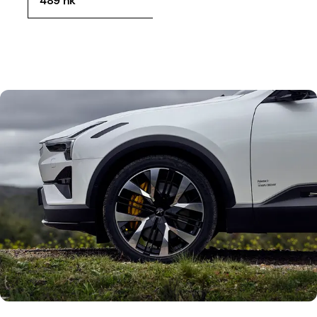
489 hk
22-tommmers alufælge er ekstraudstyr. Trods dækkenes