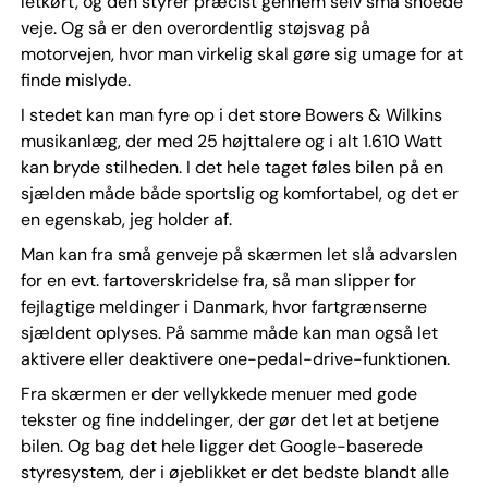
letkørt, og den styrer præcist gennem selv små snoede
veje. Og så er den overordentlig støjsvag på
motorvejen, hvor man virkelig skal gøre sig umage for at
finde mislyde.
I stedet kan man fyre op i det store Bowers & Wilkins
musikanlæg, der med 25 højttalere og i alt 1.610 Watt
kan bryde stilheden. I det hele taget føles bilen på en
sjælden måde både sportslig og komfortabel, og det er
en egenskab, jeg holder af.
Man kan fra små genveje på skærmen let slå advarslen
for en evt. fartoverskridelse fra, så man slipper for
fejlagtige meldinger i Danmark, hvor fartgrænserne
sjældent oplyses. På samme måde kan man også let
aktivere eller deaktivere one-pedal-drive-funktionen.
Fra skærmen er der vellykkede menuer med gode
tekster og fine inddelinger, der gør det let at betjene
bilen. Og bag det hele ligger det Google-baserede
styresystem, der i øjeblikket er det bedste blandt alle