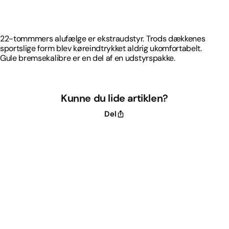
sportslige form blev køreindtrykket aldrig ukomfortabelt.
Gule bremsekalibre er en del af en udstyrspakke.
22-tommmers alufælge er ekstraudstyr. Trods dækkenes
sportslige form blev køreindtrykket aldrig ukomfortabelt.
Gule bremsekalibre er en del af en udstyrspakke.
Kunne du lide artiklen?
Del