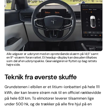
Alle udgaver er udstyret med en opretstående skærm på 14,5” samt
en 9”-skærm foran rattet. Et headup-display kan desuden tilkøbes
som del af en udstyrspakke. Gearvælgeren er flyttet op bag rattets
højre side.
Teknik fra øverste skuffe
Grundstenen i elbilen er et litium-ionbatteri på hele 111
kWh, der kan levere strøm nok til en officiel rækkevidde
på hele 631 km. To elmotorer leverer tilsammen lige
under 500 hk, og de trækker på alle fire hjul på en