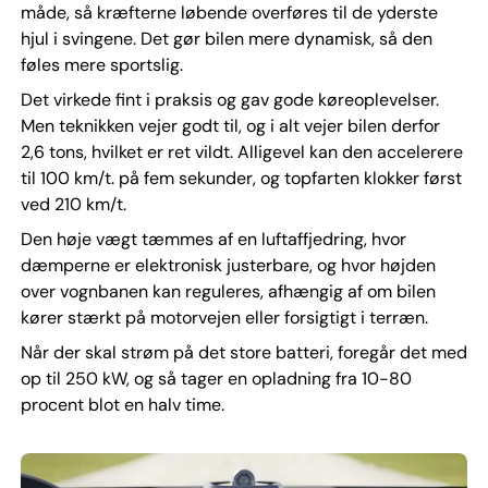
måde, så kræfterne løbende overføres til de yderste
hjul i svingene. Det gør bilen mere dynamisk, så den
føles mere sportslig.
Det virkede fint i praksis og gav gode køreoplevelser.
Men teknikken vejer godt til, og i alt vejer bilen derfor
2,6 tons, hvilket er ret vildt. Alligevel kan den accelerere
til 100 km/t. på fem sekunder, og topfarten klokker først
ved 210 km/t.
Den høje vægt tæmmes af en luftaffjedring, hvor
dæmperne er elektronisk justerbare, og hvor højden
over vognbanen kan reguleres, afhængig af om bilen
kører stærkt på motorvejen eller forsigtigt i terræn.
Når der skal strøm på det store batteri, foregår det med
op til 250 kW, og så tager en opladning fra 10-80
procent blot en halv time.