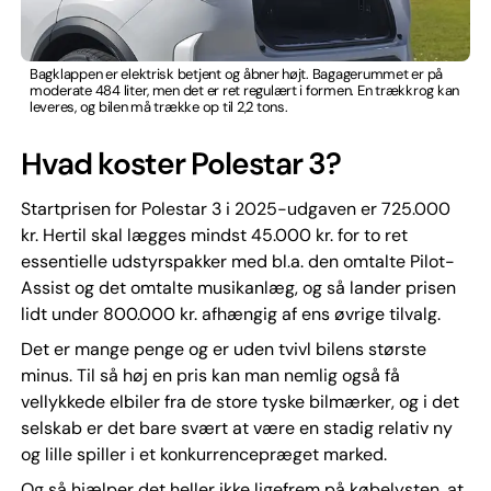
Bagklappen er elektrisk betjent og åbner højt. Bagagerummet er på
moderate 484 liter, men det er ret regulært i formen. En trækkrog kan
leveres, og bilen må trække op til 2,2 tons.
Hvad koster Polestar 3?
Startprisen for Polestar 3 i 2025-udgaven er 725.000
kr. Hertil skal lægges mindst 45.000 kr. for to ret
essentielle udstyrspakker med bl.a. den omtalte Pilot-
Assist og det omtalte musikanlæg, og så lander prisen
lidt under 800.000 kr. afhængig af ens øvrige tilvalg.
Det er mange penge og er uden tvivl bilens største
minus. Til så høj en pris kan man nemlig også få
vellykkede elbiler fra de store tyske bilmærker, og i det
selskab er det bare svært at være en stadig relativ ny
og lille spiller i et konkurrencepræget marked.
Og så hjælper det heller ikke ligefrem på købelysten, at