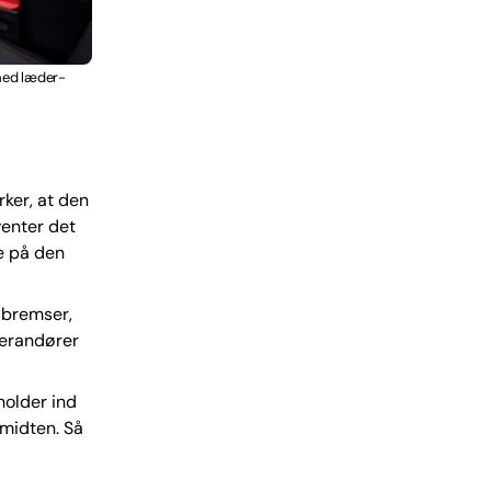
 med læder-
rker, at den
venter det
te på den
, bremser,
verandører
holder ind
 midten. Så