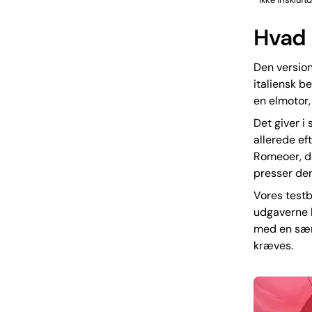
Hvad 
Den version
italiensk b
en elmotor,
Det giver i 
allerede ef
Romeoer, der
presser den
Vores testb
udgaverne
med en særl
kræves.