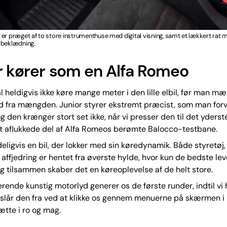
er præget af to store instrumenthuse med digital visning, samt et lækkert rat
-beklædning.
r kører som en Alfa Romeo
 heldigvis ikke køre mange meter i den lille elbil, før man mæ
 ud fra mængden. Junior styrer ekstremt præcist, som man for
 og den krænger stort set ikke, når vi presser den til det yders
lt aflukkede del af Alfa Romeos berømte Balocco-testbane.
deligvis en bil, der lokker med sin køredynamik. Både styretøj
affjedring er hentet fra øverste hylde, hvor kun de bedste le
 Og tilsammen skaber det en køreoplevelse af de helt store.
terende kunstig motorlyd generer os de første runder, indtil vi 
g slår den fra ved at klikke os gennem menuerne på skærmen i
sætte i ro og mag.