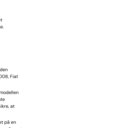
et
e.
 den
008, Fiat
m modellen
nte
ikre, at
et på en