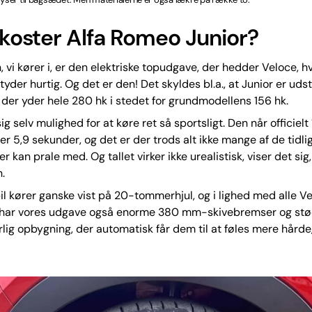
koster Alfa Romeo Junior?
, vi kører i, er den elektriske topudgave, der hedder Veloce, hv
etyder hurtig. Og det er den! Det skyldes bl.a., at Junior er ud
 der yder hele 280 hk i stedet for grundmodellens 156 hk.
sig selv mulighed for at køre ret så sportsligt. Den når officielt
ter 5,9 sekunder, og det er der trods alt ikke mange af de tidli
 kan prale med. Og tallet virker ikke urealistisk, viser det sig,
.
il kører ganske vist på 20-tommerhjul, og i lighed med alle V
 har vores udgave også enorme 380 mm-skivebremser og s
ig opbygning, der automatisk får dem til at føles mere hårde,