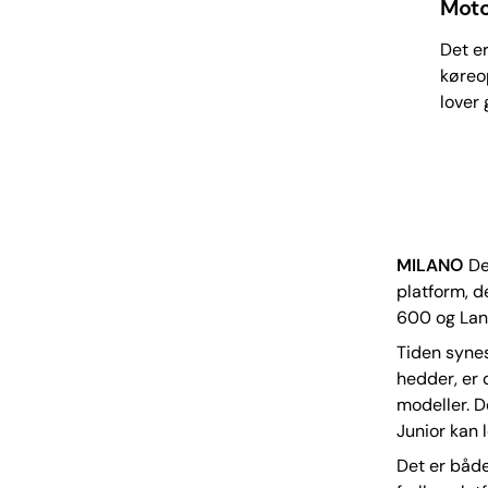
Moto
Det er
køreop
lover 
MILANO
Det
platform, d
600 og Lanc
Tiden synes
hedder, er 
modeller. D
Junior kan 
Det er både