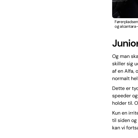
Førerpladsen 
og alcantara
Junio
Og man skal
skiller sig
af en Alfa,
normalt he
Dette er ty
speeder og 
holder til.
Kun en irri
til siden o
kan vi fort