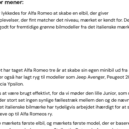
r mener:
 lykkedes for Alfa Romeo at skabe en elbil, der giver
levelser, der fint matcher det niveau, mærket er kendt for. D
godt for fremtidige grønne bilmodeller fra det italienske mærk
 har taget Alfa Romeo tre år at skabe sin egen minibil ud fra
er også har lagt ryg til modeller som Jeep Avenger, Peugeot 2
ia Ypsilon.
 at være brugt effektivt, for da vi møder den lille Junior, so
der stort set ingen synlige fællestræk mellem den og de næv
et italienske bilmærke har tydeligvis arbejdet ihærdigt for at s
leve op til Alfa Romeos ry.
 mærkets første elbil, og mærkets første model, der er baser