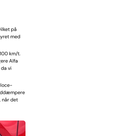
ilket på
styret med
 100 km/t.
gere Alfa
 da vi
eloce-
tøddæmpere
 når det