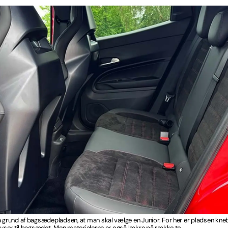
å grund af bagsædepladsen, at man skal vælge en Junior. For her er pladsen kneb
tdyser til bagsædet. Men materialerne er også lækre på række to.