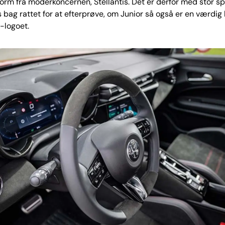
form fra moderkoncernen, Stellantis. Det er derfor med stor s
s bag rattet for at efterprøve, om Junior så også er en værdig
-logoet.