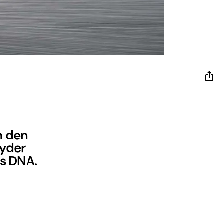
m den
byder
ts DNA.