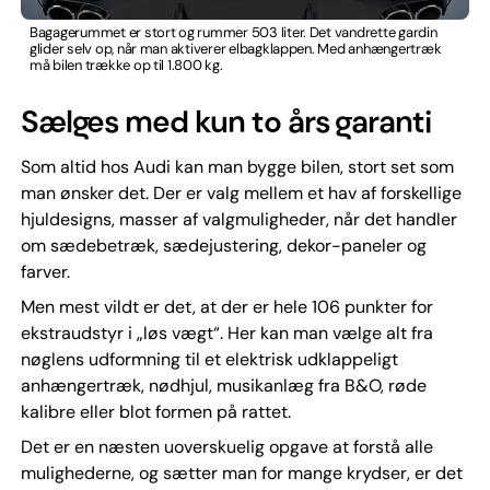
Bagagerummet er stort og rummer 503 liter. Det vandrette gardin
glider selv op, når man aktiverer elbagklappen. Med anhængertræk
må bilen trække op til 1.800 kg.
Sælges med kun to års garanti
Som altid hos Audi kan man bygge bilen, stort set som
man ønsker det. Der er valg mellem et hav af forskellige
hjuldesigns, masser af valgmuligheder, når det handler
om sædebetræk, sædejustering, dekor-paneler og
farver.
Men mest vildt er det, at der er hele 106 punkter for
ekstraudstyr i „løs vægt“. Her kan man vælge alt fra
nøglens udformning til et elektrisk udklappeligt
anhængertræk, nødhjul, musikanlæg fra B&O, røde
kalibre eller blot formen på rattet.
Det er en næsten uoverskuelig opgave at forstå alle
mulighederne, og sætter man for mange krydser, er det