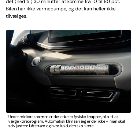
det (ned til) 30 minutter at komme fra 10 til 80 pct.
Bilen har ikke varmepumpe, og det kan heller ikke
tilvælges.
Under midterskærmen er der enkelte fysiske knapper, bl.a. til at
vælge køreprogram. Automatisk klimaanlæg er der ikke – man skal
selv justere luftstrøm og hvor kold, den skal være.