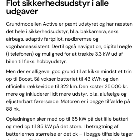
Flot sikkerhedsudstyr i alle
udgaver
Grundmodellen Active er pænt udstyret og har næsten
det hele i sikkerhedsudstyr, bl.a. bakkamera, seks
airbags, adaptiv fartpilot, nødbremse og
vognbaneassistent. Dertil også navigation, digital nøgle
(i telefonen) og mulighed for at trække 3,3 kW ud af
bilen til f.eks. hobbyudstyr.
Men der er alligevel god grund til at kikke mindst et trin
op til Boost. Så vokser batteriet til 43 kWh og den
officielle rækkevidde til 322 km. Den koster 25.000 kr.
mere og inkluderer lidt mere udstyr, bl.a. alufælge og
eljusterbart førersæde. Motoren er i begge tilfælde på
88 hk.
Opladningen sker med op til 65 kW på det lille batteri
og med op til 85 kW på det store. I betragtning af
batteriernes størrelse er det ok – i begge tilfælde tager