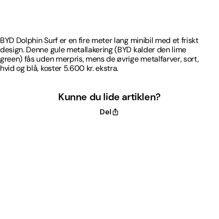
design. Denne gule metallakering (BYD kalder den lime
green) fås uden merpris, mens de øvrige metalfarver, sort,
hvid og blå, koster 5.600 kr. ekstra.
BYD Dolphin Surf er en fire meter lang minibil med et friskt
design. Denne gule metallakering (BYD kalder den lime
green) fås uden merpris, mens de øvrige metalfarver, sort,
hvid og blå, koster 5.600 kr. ekstra.
Kunne du lide artiklen?
Del