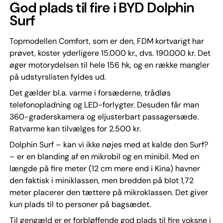
God plads til fire i BYD Dolphin
Surf
Topmodellen Comfort, som er den, FDM kortvarigt har
prøvet, koster yderligere 15.000 kr., dvs. 190.000 kr. Det
øger motorydelsen til hele 156 hk, og en række mangler
på udstyrslisten fyldes ud.
Det gælder bl.a. varme i forsæderne, trådløs
telefonopladning og LED-forlygter. Desuden får man
360-graderskamera og eljusterbart passagersæde.
Ratvarme kan tilvælges for 2.500 kr.
Dolphin Surf – kan vi ikke nøjes med at kalde den Surf?
– er en blanding af en mikrobil og en minibil. Med en
længde på fire meter (12 cm mere end i Kina) havner
den faktisk i miniklassen, men bredden på blot 1,72
meter placerer den tættere på mikroklassen. Det giver
kun plads til to personer på bagsædet.
Til gengæld er er forbløffende god plads til fire voksne i